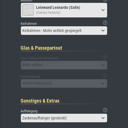
Medium
Leinwand Leonardo (Satin)
(Canvas Venezia)
Keilrahmen
Keilrahmen - Motiv seitlich gespiegelt
Glas & Passepartout
Glas (inklusive Rückwand)
Bitte wählen
Passepartout
Kein Passepartout
Sonstiges & Extras
Aufhängung
Zackenaufhänger (gesteckt)