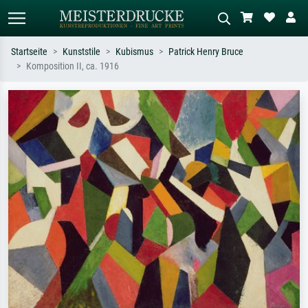
Startseite
Kunststile
Kubismus
Patrick Henry Bruce
Komposition II, ca. 1916
Standardsuche
KI-Bildersuche
Suchen Sie nach Künstlern, Werktiteln
Beschreiben Sie die Szene – z.B. Grüne
oder Stilen – z.B. Monet,
Wiese, Abstrakt mit viel Rot, Dunkles
Sternennacht, Impressionismus, Welle
Ölgemälde, Stehender Akt neben einem
Hokusai, Akt.
Baum.