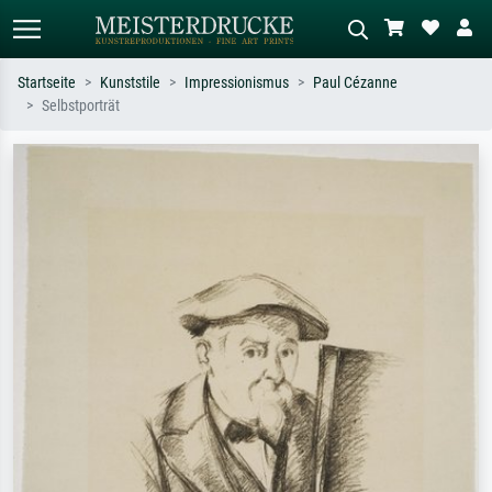
Startseite
Kunststile
Impressionismus
Paul Cézanne
Selbstporträt
Standardsuche
KI-Bildersuche
Suchen Sie nach Künstlern, Werktiteln
Beschreiben Sie die Szene – z.B. Grüne
oder Stilen – z.B. Monet,
Wiese, Abstrakt mit viel Rot, Dunkles
Sternennacht, Impressionismus, Welle
Ölgemälde, Stehender Akt neben einem
Hokusai, Akt.
Baum.