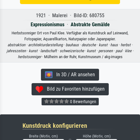
1921 · Malerei · Bild-ID: 680755
Expressionismus
·
Abstrakte Gemälde
Herbstsonniger Ort von Paul Klee. Verfügbar als Kunstdruck auf Leinwand,
Fotopapier, Aquarellkarton, Naturpapier oder Japanpapier.
abstraktion ·
architekturdarstellung ·
bauhaus ·
deutsche ·
kunst ·
haus ·
herbst ·
jahreszeiten ·
kunst ·
landschaft ·
schweizerische ·
kunst ·
personen ·
paul ·
klee ·
herbstsonniger
· Mülheim an der Ruhr, Kunstmuseum / akg-images
In 3D / AR ansehen
Bild zu Favoriten hinzufügen
0 Bewertungen
Kunstdruck konfigurieren
Breite (Motiv, cm)
Höhe (Motiv, cm)