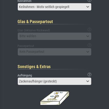
Keilrahmen
Keilrahmen - Motiv seitlich gespiegelt
Glas & Passepartout
Glas (inklusive Rückwand)
Bitte wählen
Passepartout
Kein Passepartout
Sonstiges & Extras
Aufhängung
Zackenaufhänger (gesteckt)