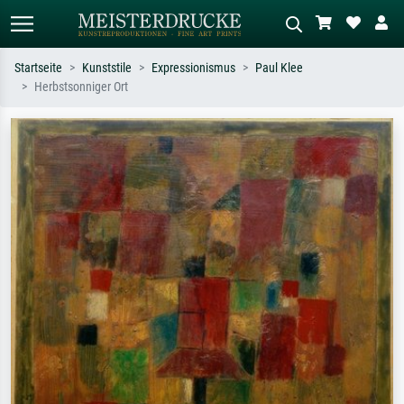
Startseite
Kunststile
Expressionismus
Paul Klee
Herbstsonniger Ort
Standardsuche
KI-Bildersuche
Suchen Sie nach Künstlern, Werktiteln
Beschreiben Sie die Szene – z.B. Grüne
oder Stilen – z.B. Monet,
Wiese, Abstrakt mit viel Rot, Dunkles
Sternennacht, Impressionismus, Welle
Ölgemälde, Stehender Akt neben einem
Hokusai, Akt.
Baum.