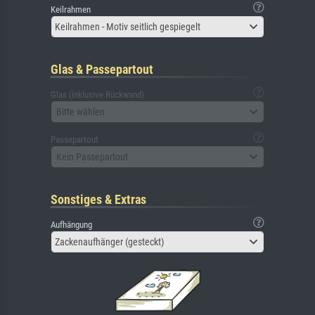
Keilrahmen
Keilrahmen - Motiv seitlich gespiegelt
Glas & Passepartout
Glas (inklusive Rückwand)
Bitte wählen
Passepartout
Kein Passepartout
Sonstiges & Extras
Aufhängung
Zackenaufhänger (gesteckt)