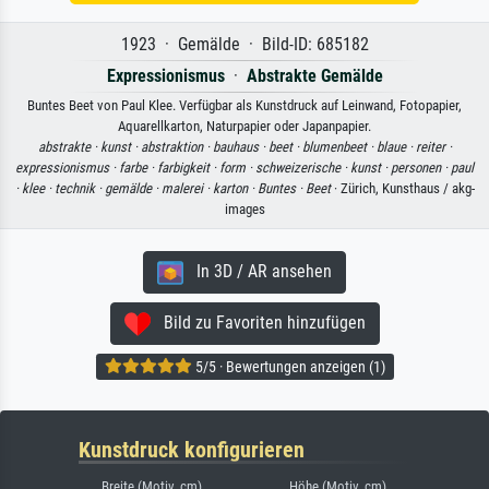
1923 · Gemälde · Bild-ID: 685182
Expressionismus
·
Abstrakte Gemälde
Buntes Beet von Paul Klee. Verfügbar als Kunstdruck auf Leinwand, Fotopapier,
Aquarellkarton, Naturpapier oder Japanpapier.
abstrakte ·
kunst ·
abstraktion ·
bauhaus ·
beet ·
blumenbeet ·
blaue ·
reiter ·
expressionismus ·
farbe ·
farbigkeit ·
form ·
schweizerische ·
kunst ·
personen ·
paul
·
klee ·
technik ·
gemälde ·
malerei ·
karton ·
Buntes ·
Beet
· Zürich, Kunsthaus / akg-
images
In 3D / AR ansehen
Bild zu Favoriten hinzufügen
5/5 · Bewertungen anzeigen (1)
Kunstdruck konfigurieren
Breite (Motiv, cm)
Höhe (Motiv, cm)