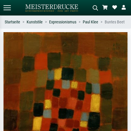
Startseite
Kunststile
Expressionismus
Paul Klee
Buntes Beet
Standardsuche
KI-Bildersuche
Suchen Sie nach Künstlern, Werktiteln
Beschreiben Sie die Szene – z.B. Grüne
oder Stilen – z.B. Monet,
Wiese, Abstrakt mit viel Rot, Dunkles
Sternennacht, Impressionismus, Welle
Ölgemälde, Stehender Akt neben einem
Hokusai, Akt.
Baum.