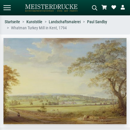
Startseite
Kunststile
Landschaftsmalerei
Paul Sandby
Whatman Turkey Mill in Kent, 1794
Standardsuche
KI-Bildersuche
Suchen Sie nach Künstlern, Werktiteln
Beschreiben Sie die Szene – z.B. Grüne
oder Stilen – z.B. Monet,
Wiese, Abstrakt mit viel Rot, Dunkles
Sternennacht, Impressionismus, Welle
Ölgemälde, Stehender Akt neben einem
Hokusai, Akt.
Baum.