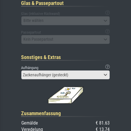
Glas & Passepartout
Glas (inklusive Rückwand)
Bitte wählen
Passepartout
Kein Passepartout
Sonstiges & Extras
Aufhängung
Zackenaufhänger (gesteckt)
Zusammenfassung
Gemälde
€ 81.63
Veredelung
€ 13.74