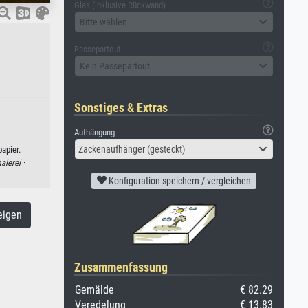
Glas (inklusive Rückwand)
Bitte wählen
Passepartout
Kein Passepartout
Sonstiges & Extras
Aufhängung
Zackenaufhänger (gesteckt)
apier.
alerei ·
Konfiguration speichern / vergleichen
eigen
Zusammenfassung
Gemälde
€ 82.29
Veredelung
€ 13.83