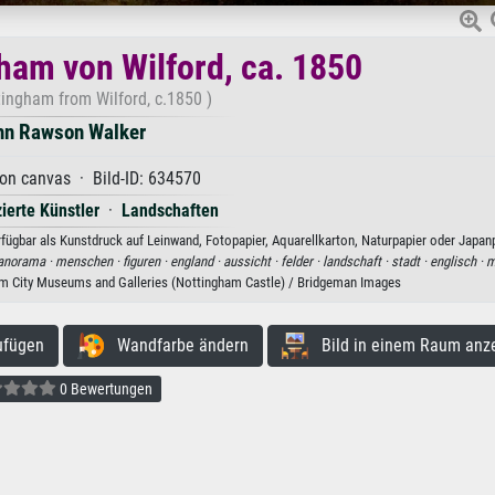
gham von Wilford, ca. 1850
tingham from Wilford, c.1850 )
hn Rawson Walker
 on canvas · Bild-ID: 634570
zierte Künstler
·
Landschaften
ügbar als Kunstdruck auf Leinwand, Fotopapier, Aquarellkarton, Naturpapier oder Japanp
anorama ·
menschen ·
figuren ·
england ·
aussicht ·
felder ·
landschaft ·
stadt ·
englisch ·
m
m City Museums and Galleries (Nottingham Castle) / Bridgeman Images
ufügen
Wandfarbe ändern
Bild in einem Raum anz
0 Bewertungen