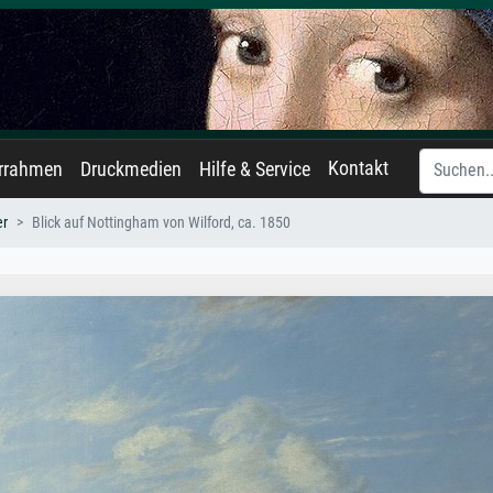
Kontakt
errahmen
Druckmedien
Hilfe & Service
er
Blick auf Nottingham von Wilford, ca. 1850