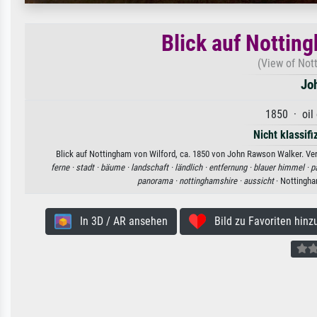
Blick auf Nottin
(View of Not
Jo
1850 · oil
Nicht klassifi
Blick auf Nottingham von Wilford, ca. 1850 von John Rawson Walker. Verf
ferne ·
stadt ·
bäume ·
landschaft ·
ländlich ·
entfernung ·
blauer himmel ·
p
panorama ·
nottinghamshire ·
aussicht
· Nottingha
In 3D / AR ansehen
Bild zu Favoriten hinz