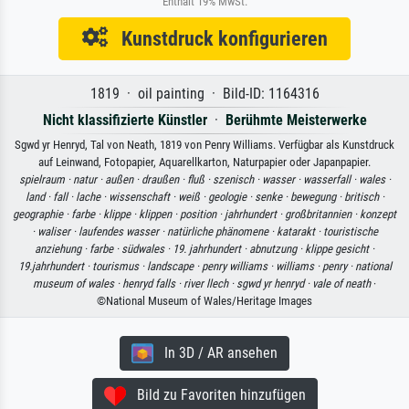
Enthält 19% MwSt.
Kunstdruck konfigurieren
1819 · oil painting · Bild-ID: 1164316
Nicht klassifizierte Künstler
·
Berühmte Meisterwerke
Sgwd yr Henryd, Tal von Neath, 1819 von Penry Williams. Verfügbar als Kunstdruck
auf Leinwand, Fotopapier, Aquarellkarton, Naturpapier oder Japanpapier.
spielraum ·
natur ·
außen ·
draußen ·
fluß ·
szenisch ·
wasser ·
wasserfall ·
wales ·
land ·
fall ·
lache ·
wissenschaft ·
weiß ·
geologie ·
senke ·
bewegung ·
britisch ·
geographie ·
farbe ·
klippe ·
klippen ·
position ·
jahrhundert ·
großbritannien ·
konzept
·
waliser ·
laufendes wasser ·
natürliche phänomene ·
katarakt ·
touristische
anziehung ·
farbe ·
südwales ·
19. jahrhundert ·
abnutzung ·
klippe gesicht ·
19.jahrhundert ·
tourismus ·
landscape ·
penry williams ·
williams ·
penry ·
national
museum of wales ·
henryd falls ·
river llech ·
sgwd yr henryd ·
vale of neath
·
©National Museum of Wales/Heritage Images
In 3D / AR ansehen
Bild zu Favoriten hinzufügen