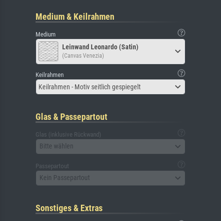
Medium & Keilrahmen
Medium
Leinwand Leonardo (Satin)
(Canvas Venezia)
Keilrahmen
Keilrahmen - Motiv seitlich gespiegelt
Glas & Passepartout
Glas (inklusive Rückwand)
Bitte wählen
Passepartout
Kein Passepartout
Sonstiges & Extras