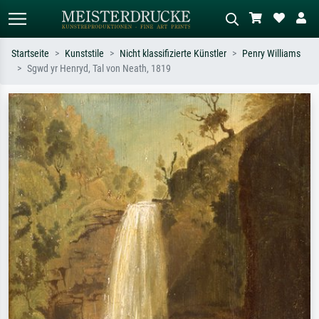
Startseite
Kunststile
Nicht klassifizierte Künstler
Penry Williams
Sgwd yr Henryd, Tal von Neath, 1819
Standardsuche
KI-Bildersuche
Suchen Sie nach Künstlern, Werktiteln
Beschreiben Sie die Szene – z.B. Grüne
oder Stilen – z.B. Monet,
Wiese, Abstrakt mit viel Rot, Dunkles
Sternennacht, Impressionismus, Welle
Ölgemälde, Stehender Akt neben einem
Hokusai, Akt.
Baum.