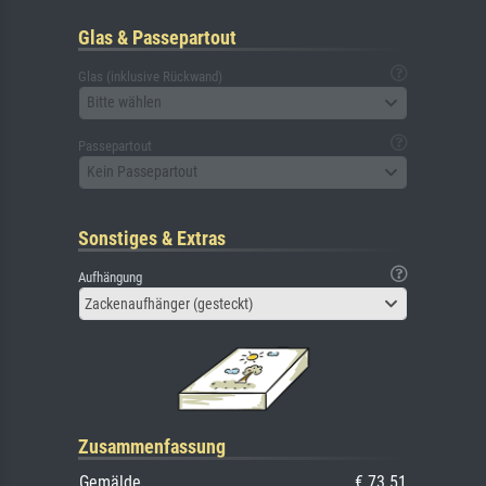
Glas & Passepartout
Glas (inklusive Rückwand)
Bitte wählen
Passepartout
Kein Passepartout
Sonstiges & Extras
Aufhängung
Zackenaufhänger (gesteckt)
Zusammenfassung
Gemälde
€ 73.51