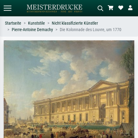
Startseite
Kunststile
Nicht klassifizierte Künstler
Pierre-Antoine Demachy
Die Kolonnade des Louvre, um 1770
Standardsuche
KI-Bildersuche
Suchen Sie nach Künstlern, Werktiteln
Beschreiben Sie die Szene – z.B. Grüne
oder Stilen – z.B. Monet,
Wiese, Abstrakt mit viel Rot, Dunkles
Sternennacht, Impressionismus, Welle
Ölgemälde, Stehender Akt neben einem
Hokusai, Akt.
Baum.