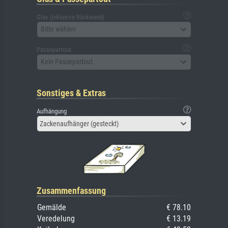
Glas (inklusive Rückwand)
Bitte wählen
Passepartout
Kein Passepartout
Sonstiges & Extras
Aufhängung
Zackenaufhänger (gesteckt)
Zusammenfassung
Gemälde
€ 78.10
Veredelung
€ 13.19