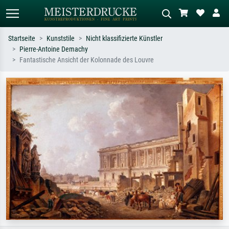
Startseite
Kunststile
Nicht klassifizierte Künstler
Pierre-Antoine Demachy
Standardsuche
KI-Bildersuche
Fantastische Ansicht der Kolonnade des Louvre
Suchen Sie nach Künstlern, Werktiteln
Beschreiben Sie die Szene – z.B. Grüne
oder Stilen – z.B. Monet,
Wiese, Abstrakt mit viel Rot, Dunkles
Sternennacht, Impressionismus, Welle
Ölgemälde, Stehender Akt neben einem
Hokusai, Akt.
Baum.