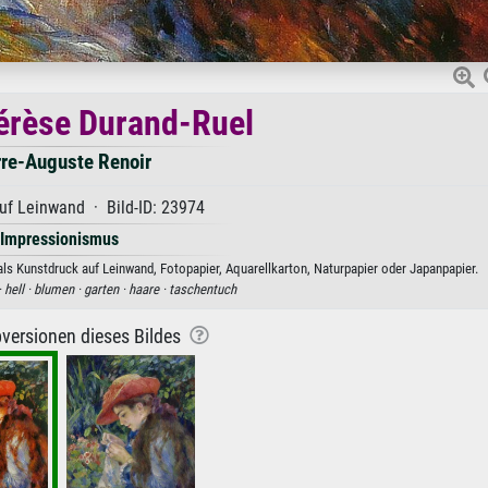
érèse Durand-Ruel
rre-Auguste Renoir
uf Leinwand · Bild-ID: 23974
Impressionismus
ls Kunstdruck auf Leinwand, Fotopapier, Aquarellkarton, Naturpapier oder Japanpapier.
·
hell ·
blumen ·
garten ·
haare ·
taschentuch
versionen dieses Bildes