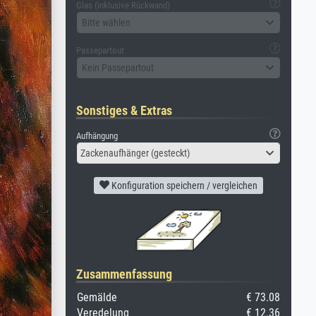
Glas (inklusive Rückwand)
Bitte wählen
Passepartout
Kein Passepartout
Sonstiges & Extras
Aufhängung
Zackenaufhänger (gesteckt)
Konfiguration speichern / vergleichen
Zusammenfassung
Gemälde
€ 73.08
Veredelung
€ 12.36