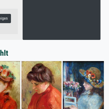
eigen
hlt