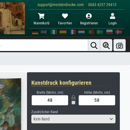
support@meisterdrucke.com · 0043 4257 29415
Warenkorb
Favoriten
Registrieren
Login
Kunstdruck konfigurieren
Breite (Motiv, cm)
Höhe (Motiv, cm)
Zusätzlicher Rand
Kein Rand