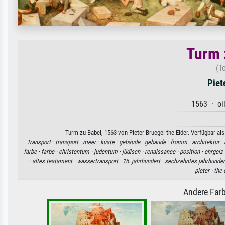
Turm 
(T
Piet
1563 · oil
Turm zu Babel, 1563 von Pieter Bruegel the Elder. Verfügbar al
transport ·
transport ·
meer ·
küste ·
gebäude ·
gebäude ·
fromm ·
architektur ·
farbe ·
farbe ·
christentum ·
judentum ·
jüdisch ·
renaissance ·
position ·
ehrgeiz 
·
altes testament ·
wassertransport ·
16. jahrhundert ·
sechzehntes jahrhunder
pieter ·
the 
Andere Farb