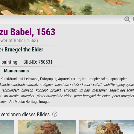
zu Babel, 1563
ower of Babel, 1563)
er Bruegel the Elder
 painting · Bild-ID: 750531
Manierismus
s Kunstdruck auf Leinwand, Fotopapier, Aquarellkarton, Naturpapier oder Japanpapier.
künste ·
anstrich ·
aufsatz ·
religion ·
baustelle ·
stolz ·
kunst ·
schiff ·
schiffe ·
geographie
·
jahrhundert ·
biblisch ·
konzept ·
projekt ·
arroganz ·
im bau ·
metapher ·
segeln des schif
t ·
art media ·
brueghel ·
pieter bruegel the elder ·
peter brueghel the elder ·
peter brueghel
elder
· Art Media/Heritage Images
versionen dieses Bildes