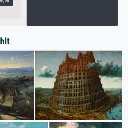
eigen
hlt