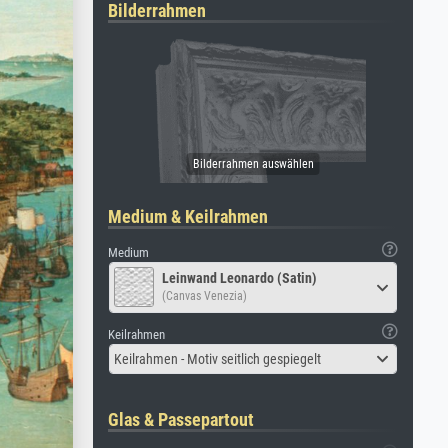
Bilderrahmen
Medium & Keilrahmen
Medium
Leinwand Leonardo (Satin)
(Canvas Venezia)
Keilrahmen
Keilrahmen - Motiv seitlich gespiegelt
Glas & Passepartout