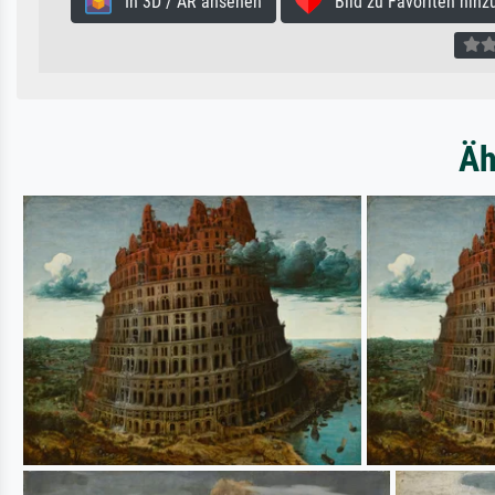
In 3D / AR ansehen
Bild zu Favoriten hinz
Äh