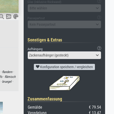
Glas (inklusive Rückwand)
Bitte wählen
Passepartout
Kein Passepartout
Sonstiges & Extras
Aufhängung
Zackenaufhänger (gesteckt)
Konfiguration speichern / vergleichen
 ·
flandern ·
fs ·
flämisch
 ·
bruegel ·
Zusammenfassung
Gemälde
€ 79.54
Veredelung
€ 13.47