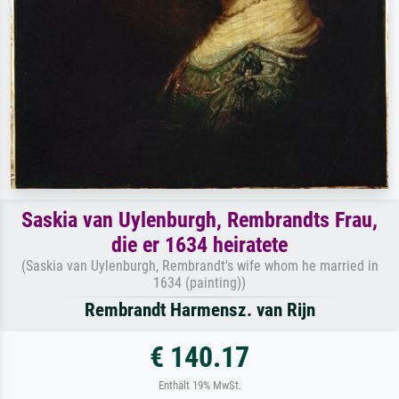
Saskia van Uylenburgh, Rembrandts Frau,
die er 1634 heiratete
(Saskia van Uylenburgh, Rembrandt's wife whom he married in
1634 (painting))
Rembrandt Harmensz. van Rijn
€ 140.17
Enthält 19% MwSt.