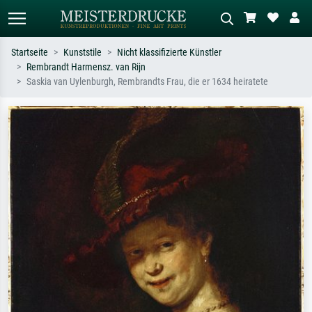
Startseite
Kunststile
Nicht klassifizierte Künstler
Rembrandt Harmensz. van Rijn
Standardsuche
KI-Bildersuche
Saskia van Uylenburgh, Rembrandts Frau, die er 1634 heiratete
Suchen Sie nach Künstlern, Werktiteln
Beschreiben Sie die Szene – z.B. Grüne
oder Stilen – z.B. Monet,
Wiese, Abstrakt mit viel Rot, Dunkles
Sternennacht, Impressionismus, Welle
Ölgemälde, Stehender Akt neben einem
Hokusai, Akt.
Baum.