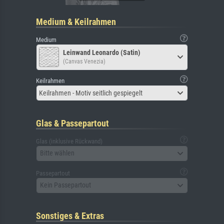
Medium & Keilrahmen
Medium
Leinwand Leonardo (Satin)
(Canvas Venezia)
Keilrahmen
Keilrahmen - Motiv seitlich gespiegelt
Glas & Passepartout
Glas (inklusive Rückwand)
Bitte wählen
Passepartout
Kein Passepartout
Sonstiges & Extras