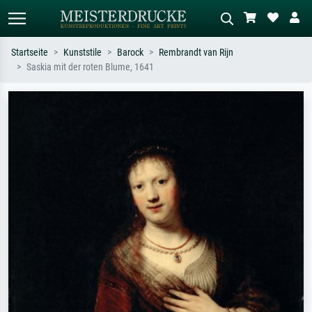
Startseite
Kunststile
Barock
Rembrandt van Rijn
Saskia mit der roten Blume, 1641
Standardsuche
KI-Bildersuche
Suchen Sie nach Künstlern, Werktiteln
Beschreiben Sie die Szene – z.B. Grüne
oder Stilen – z.B. Monet,
Wiese, Abstrakt mit viel Rot, Dunkles
Sternennacht, Impressionismus, Welle
Ölgemälde, Stehender Akt neben einem
Hokusai, Akt.
Baum.