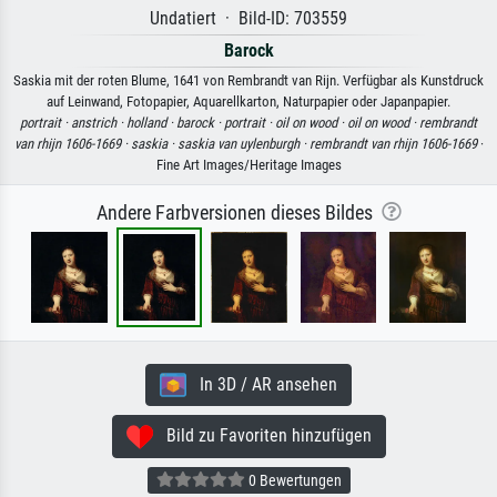
Undatiert · Bild-ID: 703559
Barock
Saskia mit der roten Blume, 1641 von Rembrandt van Rijn. Verfügbar als Kunstdruck
auf Leinwand, Fotopapier, Aquarellkarton, Naturpapier oder Japanpapier.
portrait ·
anstrich ·
holland ·
barock ·
portrait ·
oil on wood ·
oil on wood ·
rembrandt
van rhijn 1606-1669 ·
saskia ·
saskia van uylenburgh ·
rembrandt van rhijn 1606-1669
·
Fine Art Images/Heritage Images
Andere Farbversionen dieses Bildes
In 3D / AR ansehen
Bild zu Favoriten hinzufügen
0 Bewertungen