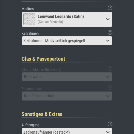
Medium
Leinwand Leonardo (Satin)
(Canvas Venezia)
Keilrahmen
Keilrahmen - Motiv seitlich gespiegelt
Glas & Passepartout
Glas (inklusive Rückwand)
Bitte wählen
Passepartout
Kein Passepartout
Sonstiges & Extras
Aufhängung
Zackenaufhänger (gesteckt)