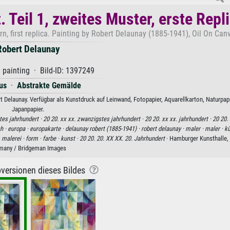
 Teil 1, zweites Muster, erste Repl
n, first replica. Painting by Robert Delaunay (1885-1941), Oil On Can
Robert Delaunay
 painting · Bild-ID: 1397249
us
·
Abstrakte Gemälde
rt Delaunay. Verfügbar als Kunstdruck auf Leinwand, Fotopapier, Aquarellkarton, Naturpap
Japanpapier.
es jahrhundert ·
20 20. xx xx. zwanzigstes jahrhundert ·
20 20. xx xx. jahrhundert ·
20 20.
h ·
europa ·
europakarte ·
delaunay robert (1885-1941) ·
robert delaunay ·
maler ·
maler ·
kü
·
malerei ·
form ·
farbe ·
kunst ·
20 20. 20. XX XX. 20. Jahrhundert
· Hamburger Kunsthalle,
many / Bridgeman Images
versionen dieses Bildes