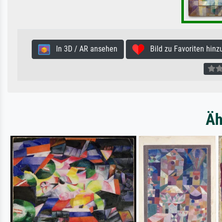
In 3D / AR ansehen
Bild zu Favoriten hinz
Äh