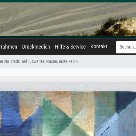
Kontakt
errahmen
Druckmedien
Hilfe & Service
r zur Stadt. Teil 1, zweites Muster, erste Replik