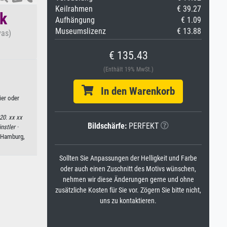
Keilrahmen
€ 39.27
ik
Aufhängung
€ 1.09
Museumslizenz
€ 13.88
vas)
€ 135.43
(Enthält 19% MwSt.)
In den Warenkorb
ier oder
 20. xx xx
Bildschärfe:
PERFEKT
nstler ·
 Hamburg,
Sollten Sie Anpassungen der Helligkeit und Farbe
oder auch einen Zuschnitt des Motivs wünschen,
nehmen wir diese Änderungen gerne und ohne
zusätzliche Kosten für Sie vor. Zögern Sie bitte nicht,
uns zu kontaktieren.