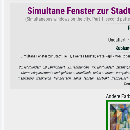
Simultane Fenster zur Stadt.
(Simultaneous windows on the city. Part 1, second patter
Undatiert ·
Kubism
Simultane Fenster zur Stadt. Teil 1, zweites Muster, erste Replik von Robe
20. jahrhundert ·
20. jahrhundert ·
xx. jahrhundert ·
xx. jahrhundert ·
zwanzigst
Überseedepartements und -gebiete ·
europäische union ·
europa ·
europäisc
mehrfarbig ·
frankreich ·
französisch ·
selva ·
fenster ·
abstrakt ·
französisch 
Ger
Andere Farb