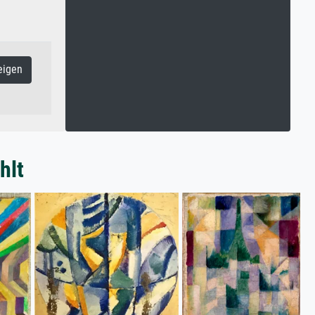
eigen
hlt