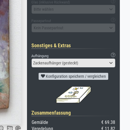
Glas (inklusive Rückwand)
Bitte wählen
Passepartout
Kein Passepartout
Sonstiges & Extras
Aufhängung
Zackenaufhänger (gesteckt)
Konfiguration speichern / vergleichen
Zusammenfassung
Gemälde
€ 69.38
Veredelung
€ 11.82