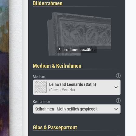
Bilderrahmen
Medium & Keilrahmen
Medium
Leinwand Leonardo (Satin)
(Canvas Venezia)
Keilrahmen
Keilrahmen - Motiv seitlich gespiegelt
Glas & Passepartout