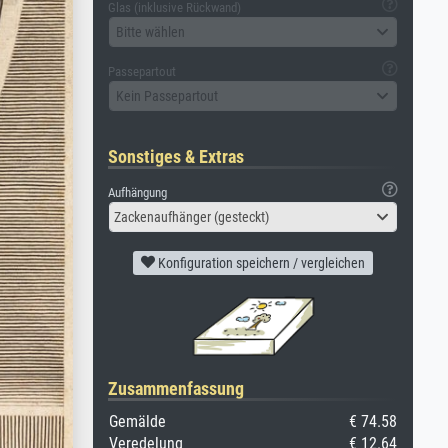
Glas (inklusive Rückwand)
Bitte wählen
Passepartout
Kein Passepartout
Sonstiges & Extras
Aufhängung
Zackenaufhänger (gesteckt)
Konfiguration speichern / vergleichen
Zusammenfassung
Gemälde
€ 74.58
Veredelung
€ 12.64