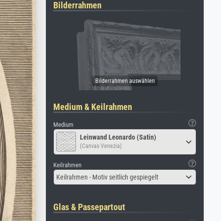
Bilderrahmen
Medium & Keilrahmen
Medium
Leinwand Leonardo (Satin)
(Canvas Venezia)
Keilrahmen
Keilrahmen - Motiv seitlich gespiegelt
Glas & Passepartout