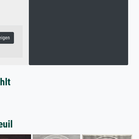
eigen
hlt
euil