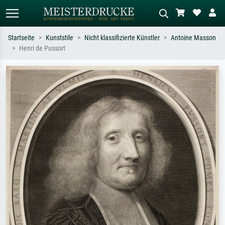
Startseite
Kunststile
Nicht klassifizierte Künstler
Antoine Masson
Henri de Pussort
Standardsuche
KI-Bildersuche
Suchen Sie nach Künstlern, Werktiteln
Beschreiben Sie die Szene – z.B. Grüne
oder Stilen – z.B. Monet,
Wiese, Abstrakt mit viel Rot, Dunkles
Sternennacht, Impressionismus, Welle
Ölgemälde, Stehender Akt neben einem
Hokusai, Akt.
Baum.