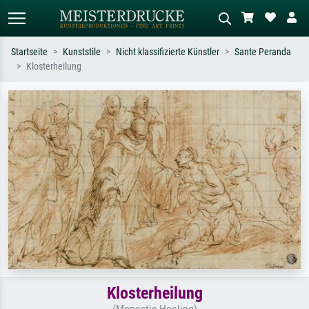
Startseite
Kunststile
Nicht klassifizierte Künstler
Sante Peranda
Klosterheilung
Standardsuche
KI-Bildersuche
Suchen Sie nach Künstlern, Werktiteln
Beschreiben Sie die Szene – z.B. Grüne
oder Stilen – z.B. Monet,
Wiese, Abstrakt mit viel Rot, Dunkles
Sternennacht, Impressionismus, Welle
Ölgemälde, Stehender Akt neben einem
Hokusai, Akt.
Baum.
Klosterheilung