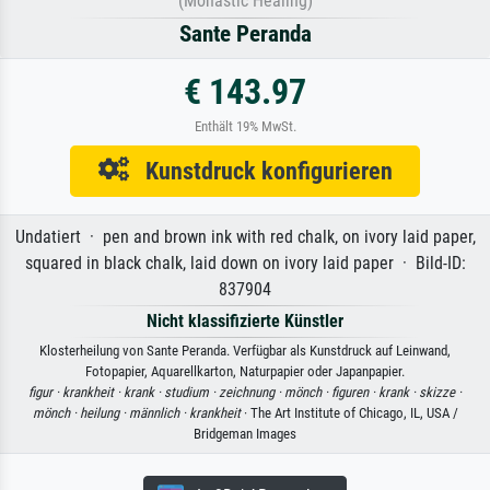
(Monastic Healing)
Sante Peranda
€ 143.97
Enthält 19% MwSt.
Kunstdruck konfigurieren
Undatiert · pen and brown ink with red chalk, on ivory laid paper,
squared in black chalk, laid down on ivory laid paper · Bild-ID:
837904
Nicht klassifizierte Künstler
Klosterheilung von Sante Peranda. Verfügbar als Kunstdruck auf Leinwand,
Fotopapier, Aquarellkarton, Naturpapier oder Japanpapier.
figur ·
krankheit ·
krank ·
studium ·
zeichnung ·
mönch ·
figuren ·
krank ·
skizze ·
mönch ·
heilung ·
männlich ·
krankheit
· The Art Institute of Chicago, IL, USA /
Bridgeman Images