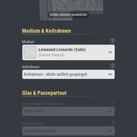
Medium & Keilrahmen
Medium
Leinwand Leonardo (Satin)
(Canvas Venezia)
Keilrahmen
Keilrahmen - Motiv seitlich gespiegelt
Glas & Passepartout
Glas (inklusive Rückwand)
Bitte wählen
Passepartout
Kein Passepartout