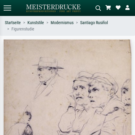
Startseite
Kunststile
Modernismus
Santiago Rusiñol
Figurenstudie
Standardsuche
KI-Bildersuche
Suchen Sie nach Künstlern, Werktiteln
Beschreiben Sie die Szene – z.B. Grüne
oder Stilen – z.B. Monet,
Wiese, Abstrakt mit viel Rot, Dunkles
Sternennacht, Impressionismus, Welle
Ölgemälde, Stehender Akt neben einem
Hokusai, Akt.
Baum.