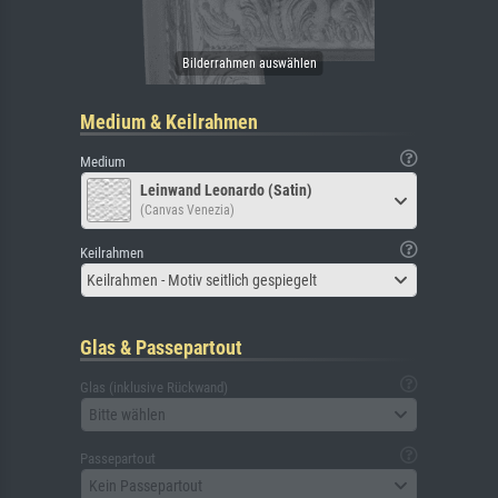
Medium & Keilrahmen
Medium
Leinwand Leonardo (Satin)
(Canvas Venezia)
Keilrahmen
Keilrahmen - Motiv seitlich gespiegelt
Glas & Passepartout
Glas (inklusive Rückwand)
Bitte wählen
Passepartout
Kein Passepartout