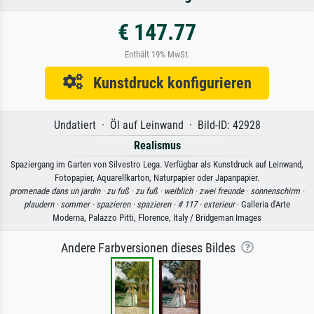
€ 147.77
Enthält 19% MwSt.
Kunstdruck konfigurieren
Undatiert · Öl auf Leinwand · Bild-ID: 42928
Realismus
Spaziergang im Garten von Silvestro Lega. Verfügbar als Kunstdruck auf Leinwand,
Fotopapier, Aquarellkarton, Naturpapier oder Japanpapier.
promenade dans un jardin ·
zu fuß ·
zu fuß ·
weiblich ·
zwei freunde ·
sonnenschirm ·
plaudern ·
sommer ·
spazieren ·
spazieren ·
# 117 ·
exterieur
· Galleria d'Arte
Moderna, Palazzo Pitti, Florence, Italy / Bridgeman Images
Andere Farbversionen dieses Bildes