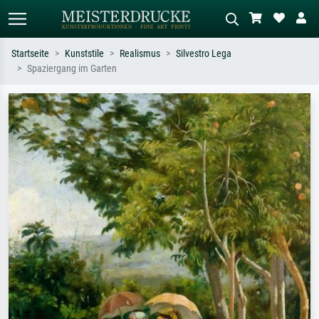
Startseite
Kunststile
Realismus
Silvestro Lega
Spaziergang im Garten
Standardsuche
KI-Bildersuche
Suchen Sie nach Künstlern, Werktiteln
Beschreiben Sie die Szene – z.B. Grüne
oder Stilen – z.B. Monet,
Wiese, Abstrakt mit viel Rot, Dunkles
Sternennacht, Impressionismus, Welle
Ölgemälde, Stehender Akt neben einem
Hokusai, Akt.
Baum.