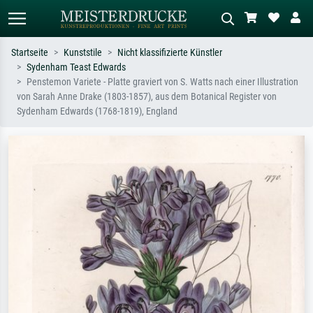
Startseite
Kunststile
Nicht klassifizierte Künstler
Sydenham Teast Edwards
Standardsuche
KI-Bildersuche
Penstemon Variete - Platte graviert von S. Watts nach einer Illustration
von Sarah Anne Drake (1803-1857), aus dem Botanical Register von
Suchen Sie nach Künstlern, Werktiteln
Beschreiben Sie die Szene – z.B. Grüne
Sydenham Edwards (1768-1819), England
oder Stilen – z.B. Monet,
Wiese, Abstrakt mit viel Rot, Dunkles
Sternennacht, Impressionismus, Welle
Ölgemälde, Stehender Akt neben einem
Hokusai, Akt.
Baum.