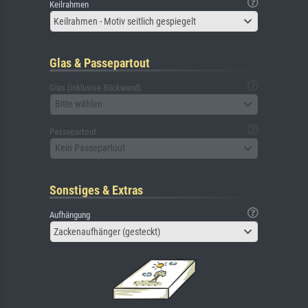
Keilrahmen
Keilrahmen - Motiv seitlich gespiegelt
Glas & Passepartout
Glas (inklusive Rückwand)
Bitte wählen
Passepartout
Kein Passepartout
Sonstiges & Extras
Aufhängung
Zackenaufhänger (gesteckt)