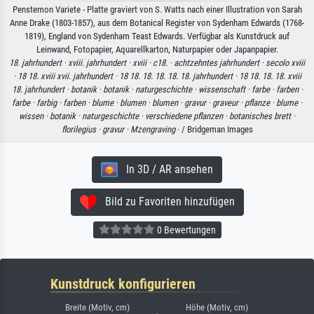
Penstemon Variete - Platte graviert von S. Watts nach einer Illustration von Sarah
Anne Drake (1803-1857), aus dem Botanical Register von Sydenham Edwards (1768-
1819), England von Sydenham Teast Edwards. Verfügbar als Kunstdruck auf
Leinwand, Fotopapier, Aquarellkarton, Naturpapier oder Japanpapier.
18. jahrhundert ·
xviii. jahrhundert ·
xviii ·
c18. ·
achtzehntes jahrhundert ·
secolo xviii
·
18 18. xviii xvii. jahrhundert ·
18 18. 18. 18. 18. 18. jahrhundert ·
18 18. 18. 18. xviii
18. jahrhundert ·
botanik ·
botanik ·
naturgeschichte ·
wissenschaft ·
farbe ·
farben ·
farbe ·
farbig ·
farben ·
blume ·
blumen ·
blumen ·
gravur ·
graveur ·
pflanze ·
blume ·
wissen ·
botanik ·
naturgeschichte ·
verschiedene pflanzen ·
botanisches brett ·
florilegius ·
gravur ·
Mzengraving
· / Bridgeman Images
In 3D / AR ansehen
Bild zu Favoriten hinzufügen
0 Bewertungen
Kunstdruck konfigurieren
Breite (Motiv, cm)
Höhe (Motiv, cm)