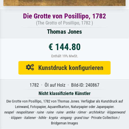
Die Grotte von Posillipo, 1782
(The Grotto of Posillipo, 1782 )
Thomas Jones
€ 144.80
Enthält 19% MwSt.
Kunstdruck konfigurieren
1782 · Öl auf Holz · Bild-ID: 240867
Nicht klassifizierte Künstler
Die Grotte von Posillipo, 1782 von Thomas Jones. Verfügbar als Kunstdruck auf
Leinwand, Fotopapier, Aquarellkarton, Naturpapier oder Japanpapier.
neapel ·
neapolitaner ·
ruine ·
ruine ·
ruine ·
antike ·
römer ·
architektur ·
klippenwand
·
klippen ·
italiener ·
höhle ·
krypta ·
eingang ·
grand tour
· Private Collection /
Bridgeman Images