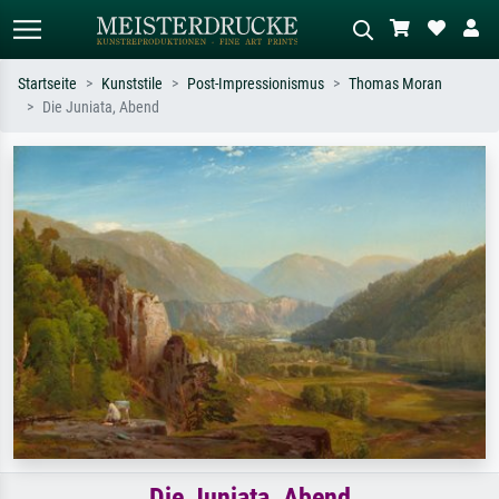
Startseite
Kunststile
Post-Impressionismus
Thomas Moran
Die Juniata, Abend
Standardsuche
KI-Bildersuche
Suchen Sie nach Künstlern, Werktiteln
Beschreiben Sie die Szene – z.B. Grüne
oder Stilen – z.B. Monet,
Wiese, Abstrakt mit viel Rot, Dunkles
Sternennacht, Impressionismus, Welle
Ölgemälde, Stehender Akt neben einem
Hokusai, Akt.
Baum.
Die Juniata, Abend