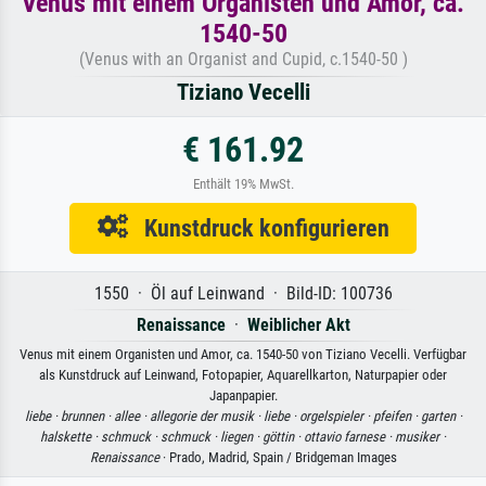
Venus mit einem Organisten und Amor, ca.
1540-50
(Venus with an Organist and Cupid, c.1540-50 )
Tiziano Vecelli
€ 161.92
Enthält 19% MwSt.
Kunstdruck konfigurieren
1550 · Öl auf Leinwand · Bild-ID: 100736
Renaissance
·
Weiblicher Akt
Venus mit einem Organisten und Amor, ca. 1540-50 von Tiziano Vecelli. Verfügbar
als Kunstdruck auf Leinwand, Fotopapier, Aquarellkarton, Naturpapier oder
Japanpapier.
liebe ·
brunnen ·
allee ·
allegorie der musik ·
liebe ·
orgelspieler ·
pfeifen ·
garten ·
halskette ·
schmuck ·
schmuck ·
liegen ·
göttin ·
ottavio farnese ·
musiker ·
Renaissance
· Prado, Madrid, Spain / Bridgeman Images