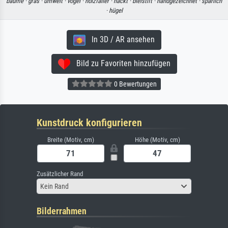
bäume ·
gras ·
umwelt ·
vögel ·
holzfäller ·
nackt ·
bleistift ·
handgezeichnet ·
spärlich
·
hügel
In 3D / AR ansehen
Bild zu Favoriten hinzufügen
0 Bewertungen
Kunstdruck konfigurieren
Breite (Motiv, cm)
Höhe (Motiv, cm)
Zusätzlicher Rand
Kein Rand
Bilderrahmen