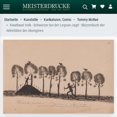
Startseite
Kunststile
Karikaturen, Comic
Tommy McRae
Kwatkwat Volk - Schwarzer bei der Leguan-Jagd - Skizzenbuch der
Standardsuche
KI-Bildersuche
Aktivitäten der Aborigines
Suchen Sie nach Künstlern, Werktiteln
Beschreiben Sie die Szene – z.B. Grüne
oder Stilen – z.B. Monet,
Wiese, Abstrakt mit viel Rot, Dunkles
Sternennacht, Impressionismus, Welle
Ölgemälde, Stehender Akt neben einem
Hokusai, Akt.
Baum.