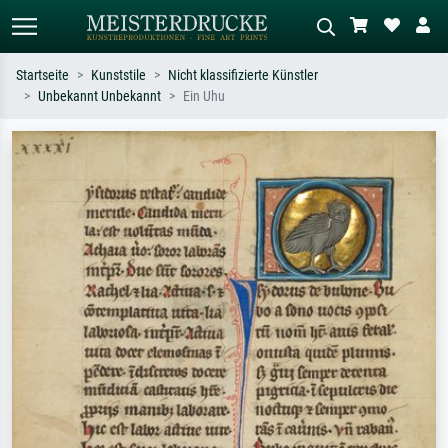
Startseite
Kunststile
Nicht klassifizierte Künstler
Unbekannt Unbekannt
Ein Uhu
Standardsuche
KI-Bildersuche
Suchen Sie nach Künstlern, Werktiteln
Beschreiben Sie die Szene – z.B. Grüne
oder Stilen – z.B. Monet,
Wiese, Abstrakt mit viel Rot, Dunkles
Sternennacht, Impressionismus, Welle
Ölgemälde, Stehender Akt neben einem
Hokusai, Akt.
Baum.