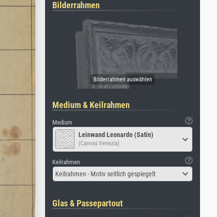
Bilderrahmen
Medium & Keilrahmen
Medium
Leinwand Leonardo (Satin)
(Canvas Venezia)
Keilrahmen
Keilrahmen - Motiv seitlich gespiegelt
Glas & Passepartout