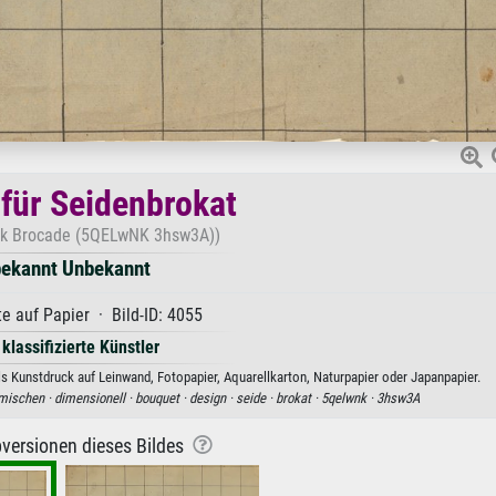
 für Seidenbrokat
ilk Brocade (5QELwNK 3hsw3A))
ekannt Unbekannt
e auf Papier · Bild-ID: 4055
 klassifizierte Künstler
s Kunstdruck auf Leinwand, Fotopapier, Aquarellkarton, Naturpapier oder Japanpapier.
mischen ·
dimensionell ·
bouquet ·
design ·
seide ·
brokat ·
5qelwnk ·
3hsw3A
versionen dieses Bildes