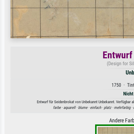
Entwurf
(Design for S
Unb
1750 · Tint
Nicht
Entwurf für Seidenbrokat von Unbekannt Unbekannt. Verfügbar al
farbe ·
aquarell ·
blume ·
einfach ·
platz ·
mehrfarbig ·
Andere Farb