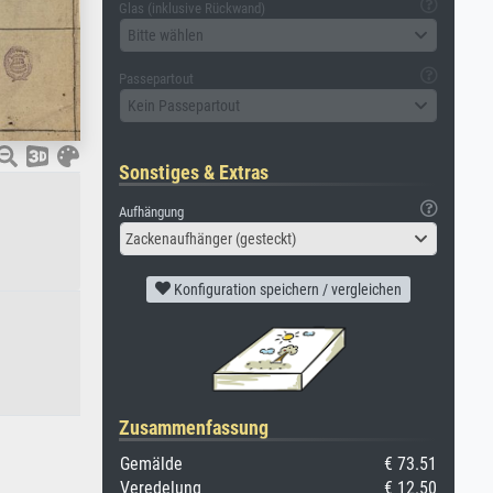
Glas (inklusive Rückwand)
Bitte wählen
Passepartout
Kein Passepartout
Sonstiges & Extras
Aufhängung
Zackenaufhänger (gesteckt)
Konfiguration speichern / vergleichen
Zusammenfassung
Gemälde
€ 73.51
Veredelung
€ 12.50