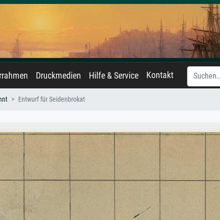
Kontakt
errahmen
Druckmedien
Hilfe & Service
nnt
Entwurf für Seidenbrokat