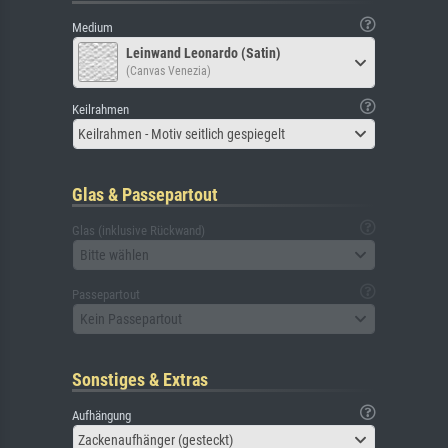
Medium
Leinwand Leonardo (Satin)
(Canvas Venezia)
Keilrahmen
Keilrahmen - Motiv seitlich gespiegelt
Glas & Passepartout
Glas (inklusive Rückwand)
Bitte wählen
Passepartout
Kein Passepartout
Sonstiges & Extras
Aufhängung
Zackenaufhänger (gesteckt)