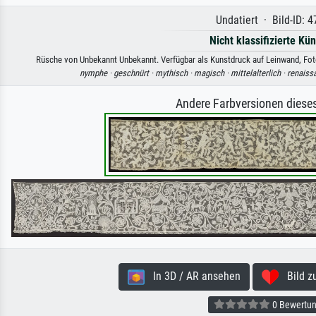
Undatiert · Bild-ID: 
Nicht klassifizierte Kün
Rüsche von Unbekannt Unbekannt. Verfügbar als Kunstdruck auf Leinwand, Foto
nymphe ·
geschnürt ·
mythisch ·
magisch ·
mittelalterlich ·
renaiss
Andere Farbversionen diese
In 3D / AR ansehen
Bild zu
0 Bewertu