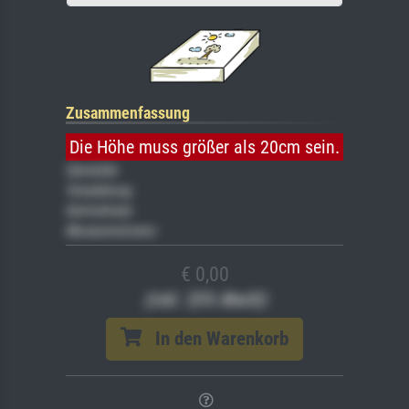
Zusammenfassung
Die Höhe muss größer als 20cm sein.
Gemälde
Veredelung
Keilrahmen
Museumslizenz
€ 0,00
(inkl. 20% MwSt)
In den Warenkorb