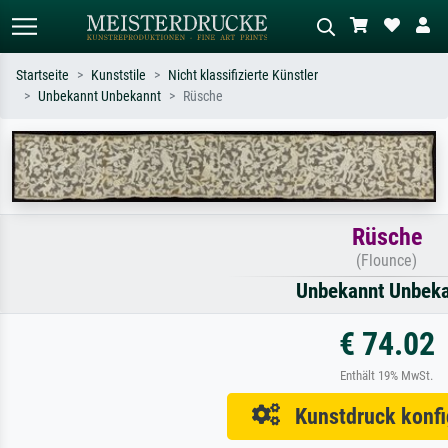
Startseite
Kunststile
Nicht klassifizierte Künstler
Unbekannt Unbekannt
Rüsche
Standardsuche
KI-Bildersuche
Suchen Sie nach Künstlern, Werktiteln
Beschreiben Sie die Szene – z.B. Grüne
oder Stilen – z.B. Monet,
Wiese, Abstrakt mit viel Rot, Dunkles
Sternennacht, Impressionismus, Welle
Ölgemälde, Stehender Akt neben einem
Hokusai, Akt.
Baum.
Rüsche
(Flounce)
Unbekannt Unbek
€ 74.02
Enthält 19% MwSt.
Kunstdruck konfi