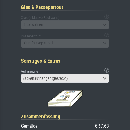
Glas & Passepartout
Glas (inklusive Rückwand)
Bitte wählen
Passepartout
Kein Passepartout
Sonstiges & Extras
Aufhängung
Zackenaufhänger (gesteckt)
Zusammenfassung
Gemälde
€ 67.63