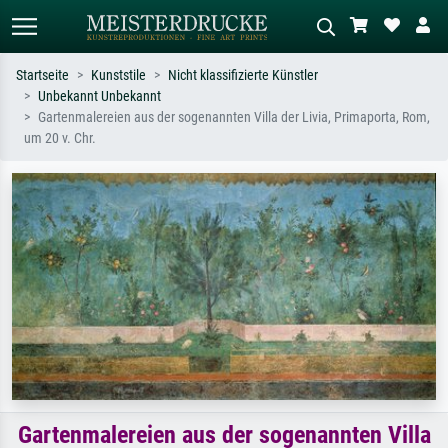
Startseite
Kunststile
Nicht klassifizierte Künstler
Unbekannt Unbekannt
Standardsuche
KI-Bildersuche
Gartenmalereien aus der sogenannten Villa der Livia, Primaporta, Rom,
um 20 v. Chr.
Suchen Sie nach Künstlern, Werktiteln
Beschreiben Sie die Szene – z.B. Grüne
oder Stilen – z.B. Monet,
Wiese, Abstrakt mit viel Rot, Dunkles
Sternennacht, Impressionismus, Welle
Ölgemälde, Stehender Akt neben einem
Hokusai, Akt.
Baum.
Gartenmalereien aus der sogenannten Villa