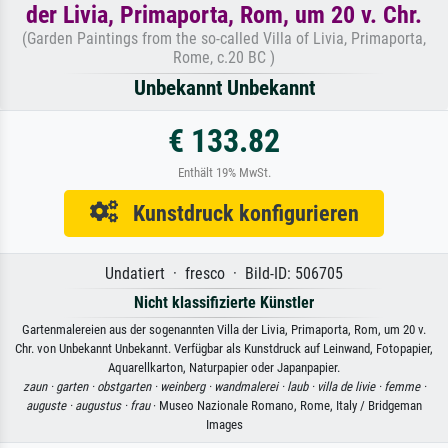
der Livia, Primaporta, Rom, um 20 v. Chr.
(Garden Paintings from the so-called Villa of Livia, Primaporta,
Rome, c.20 BC )
Unbekannt Unbekannt
€ 133.82
Enthält 19% MwSt.
Kunstdruck konfigurieren
Undatiert · fresco · Bild-ID: 506705
Nicht klassifizierte Künstler
Gartenmalereien aus der sogenannten Villa der Livia, Primaporta, Rom, um 20 v.
Chr. von Unbekannt Unbekannt. Verfügbar als Kunstdruck auf Leinwand, Fotopapier,
Aquarellkarton, Naturpapier oder Japanpapier.
zaun ·
garten ·
obstgarten ·
weinberg ·
wandmalerei ·
laub ·
villa de livie ·
femme ·
auguste ·
augustus ·
frau
· Museo Nazionale Romano, Rome, Italy / Bridgeman
Images