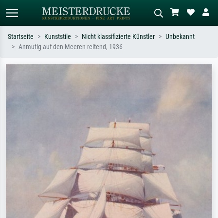
Startseite
Kunststile
Nicht klassifizierte Künstler
Unbekannt
Anmutig auf den Meeren reitend, 1936
Standardsuche
KI-Bildersuche
Suchen Sie nach Künstlern, Werktiteln
Beschreiben Sie die Szene – z.B. Grüne
oder Stilen – z.B. Monet,
Wiese, Abstrakt mit viel Rot, Dunkles
Sternennacht, Impressionismus, Welle
Ölgemälde, Stehender Akt neben einem
Hokusai, Akt.
Baum.