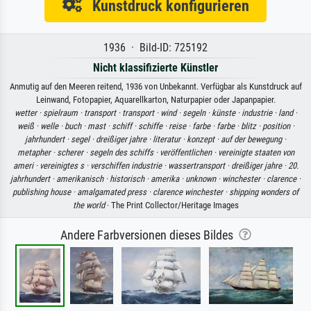
Kunstdruck konfigurieren
1936 · Bild-ID: 725192
Nicht klassifizierte Künstler
Anmutig auf den Meeren reitend, 1936 von Unbekannt. Verfügbar als Kunstdruck auf
Leinwand, Fotopapier, Aquarellkarton, Naturpapier oder Japanpapier.
wetter ·
spielraum ·
transport ·
transport ·
wind ·
segeln ·
künste ·
industrie ·
land ·
weiß ·
welle ·
buch ·
mast ·
schiff ·
schiffe ·
reise ·
farbe ·
farbe ·
blitz ·
position ·
jahrhundert ·
segel ·
dreißiger jahre ·
literatur ·
konzept ·
auf der bewegung ·
metapher ·
scherer ·
segeln des schiffs ·
veröffentlichen ·
vereinigte staaten von
ameri ·
vereinigtes s ·
verschiffen industrie ·
wassertransport ·
dreißiger jahre ·
20.
jahrhundert ·
amerikanisch ·
historisch ·
amerika ·
unknown ·
winchester ·
clarence ·
publishing house ·
amalgamated press ·
clarence winchester ·
shipping wonders of
the world
· The Print Collector/Heritage Images
Andere Farbversionen dieses Bildes