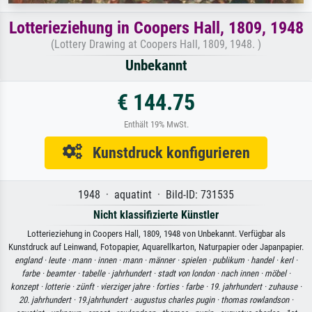
Lotterieziehung in Coopers Hall, 1809, 1948
(Lottery Drawing at Coopers Hall, 1809, 1948. )
Unbekannt
€ 144.75
Enthält 19% MwSt.
Kunstdruck konfigurieren
1948 · aquatint · Bild-ID: 731535
Nicht klassifizierte Künstler
Lotterieziehung in Coopers Hall, 1809, 1948 von Unbekannt. Verfügbar als
Kunstdruck auf Leinwand, Fotopapier, Aquarellkarton, Naturpapier oder Japanpapier.
england ·
leute ·
mann ·
innen ·
mann ·
männer ·
spielen ·
publikum ·
handel ·
kerl ·
farbe ·
beamter ·
tabelle ·
jahrhundert ·
stadt von london ·
nach innen ·
möbel ·
konzept ·
lotterie ·
zünft ·
vierziger jahre ·
forties ·
farbe ·
19. jahrhundert ·
zuhause ·
20. jahrhundert ·
19.jahrhundert ·
augustus charles pugin ·
thomas rowlandson ·