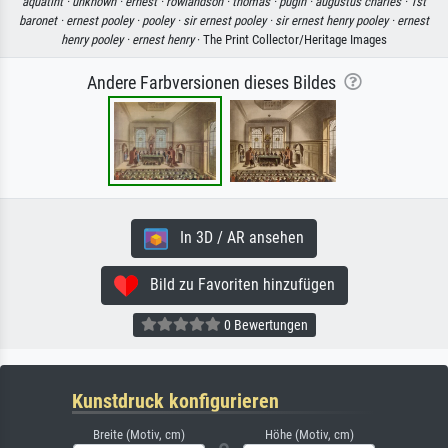
aquatint ·
unknown ·
ernest ·
rowlandson ·
thomas ·
pugin ·
augustus charles ·
1st
baronet ·
ernest pooley ·
pooley ·
sir ernest pooley ·
sir ernest henry pooley ·
ernest
henry pooley ·
ernest henry
· The Print Collector/Heritage Images
Andere Farbversionen dieses Bildes
In 3D / AR ansehen
Bild zu Favoriten hinzufügen
0 Bewertungen
Kunstdruck konfigurieren
Breite (Motiv, cm)
Höhe (Motiv, cm)