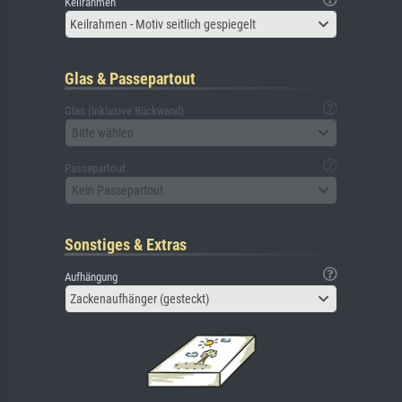
Keilrahmen
Keilrahmen - Motiv seitlich gespiegelt
Glas & Passepartout
Glas (inklusive Rückwand)
Bitte wählen
Passepartout
Kein Passepartout
Sonstiges & Extras
Aufhängung
Zackenaufhänger (gesteckt)