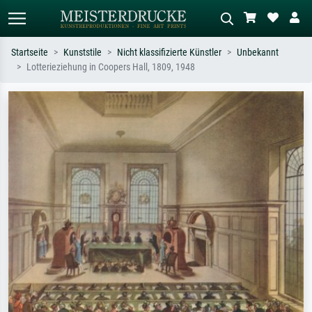
Startseite
Kunststile
Nicht klassifizierte Künstler
Unbekannt
Lotterieziehung in Coopers Hall, 1809, 1948
Standardsuche
KI-Bildersuche
Suchen Sie nach Künstlern, Werktiteln
Beschreiben Sie die Szene – z.B. Grüne
oder Stilen – z.B. Monet,
Wiese, Abstrakt mit viel Rot, Dunkles
Sternennacht, Impressionismus, Welle
Ölgemälde, Stehender Akt neben einem
Hokusai, Akt.
Baum.