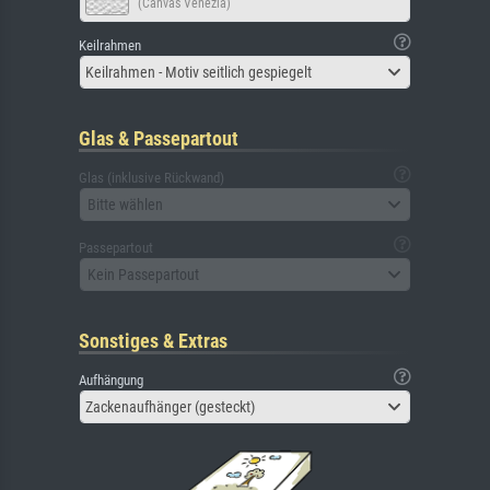
(Canvas Venezia)
Keilrahmen
Keilrahmen - Motiv seitlich gespiegelt
Glas & Passepartout
Glas (inklusive Rückwand)
Bitte wählen
Passepartout
Kein Passepartout
Sonstiges & Extras
Aufhängung
Zackenaufhänger (gesteckt)