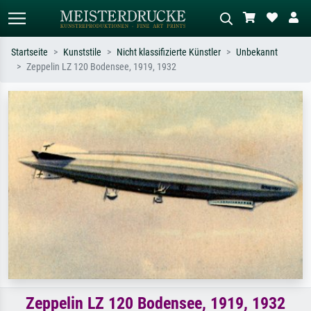
Startseite
Kunststile
Nicht klassifizierte Künstler
Unbekannt
Zeppelin LZ 120 Bodensee, 1919, 1932
Standardsuche
KI-Bildersuche
Suchen Sie nach Künstlern, Werktiteln
Beschreiben Sie die Szene – z.B. Grüne
oder Stilen – z.B. Monet,
Wiese, Abstrakt mit viel Rot, Dunkles
Sternennacht, Impressionismus, Welle
Ölgemälde, Stehender Akt neben einem
Hokusai, Akt.
Baum.
Zeppelin LZ 120 Bodensee, 1919, 1932