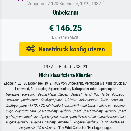
(Zeppelin LZ 120 Bodensee, 1919, 1932. )
Unbekannt
€ 146.25
Enthält 19% MwSt.
Kunstdruck konfigurieren
1932 · Bild-ID: 738021
Nicht klassifizierte Künstler
Zeppelin LZ 120 Bodensee, 1919, 1932 von Unbekannt. Verfügbar als Kunstdruck auf
Leinwand, Fotopapier, Aquarellkarton, Naturpapier oder Japanpapier.
transport ·
transport ·
deutschland ·
fliegen ·
deutsch ·
land ·
flug ·
farbe ·
flugzeug ·
position ·
jahrhundert ·
dreißiger jahre ·
luftfahrt ·
lufttransport ·
farbe ·
zeppelin ·
dreißiger jahre ·
1910s ·
20. jahrhundert ·
luftschiff ·
lenkbares ·
unknown ·
eugene ·
euge ·
cigarette card ·
josef garbáty ·
garbáty ·
josef ·
josef garbaty ·
garbaty ·
josef
garbáty-rosenthal ·
josef garbaty-rosenthal ·
garbáty-rosenthal ·
garbaty-rosenthal ·
eugene garbáty ·
eugene l. garbaty ·
eugene l. ·
eugene l garbaty ·
lz 120 bodensee ·
zeppelin lz 120 bodensee
· The Print Collector/Heritage Images