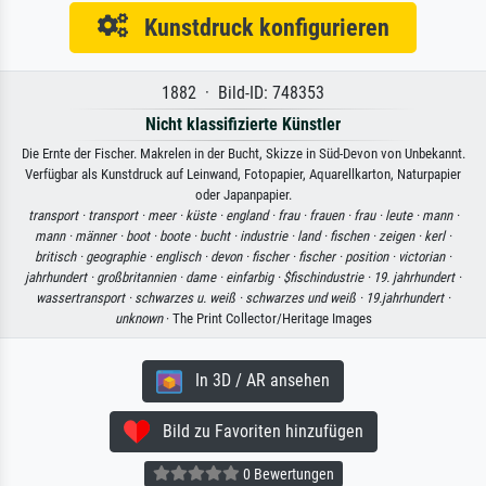
Kunstdruck konfigurieren
1882 · Bild-ID: 748353
Nicht klassifizierte Künstler
Die Ernte der Fischer. Makrelen in der Bucht, Skizze in Süd-Devon von Unbekannt.
Verfügbar als Kunstdruck auf Leinwand, Fotopapier, Aquarellkarton, Naturpapier
oder Japanpapier.
transport ·
transport ·
meer ·
küste ·
england ·
frau ·
frauen ·
frau ·
leute ·
mann ·
mann ·
männer ·
boot ·
boote ·
bucht ·
industrie ·
land ·
fischen ·
zeigen ·
kerl ·
britisch ·
geographie ·
englisch ·
devon ·
fischer ·
fischer ·
position ·
victorian ·
jahrhundert ·
großbritannien ·
dame ·
einfarbig ·
$fischindustrie ·
19. jahrhundert ·
wassertransport ·
schwarzes u. weiß ·
schwarzes und weiß ·
19.jahrhundert ·
unknown
· The Print Collector/Heritage Images
In 3D / AR ansehen
Bild zu Favoriten hinzufügen
0 Bewertungen