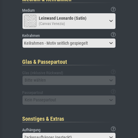
Medium
Leinwand Leonardo (Satin)
(Canvas Venezia)
Keilrahmen
Keilrahmen - Motiv seitlich gespiegelt
Glas & Passepartout
Glas (inklusive Rückwand)
Bitte wählen
Passepartout
Kein Passepartout
Sonstiges & Extras
Aufhängung
Zackenaufhänger (gesteckt)