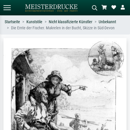
Startseite
Kunststile
Nicht klassifizierte Künstler
Unbekannt
Die Ernte der Fischer. Makrelen in der Bucht, Skizze in Süd-Devon
Standardsuche
KI-Bildersuche
Suchen Sie nach Künstlern, Werktiteln
Beschreiben Sie die Szene – z.B. Grüne
oder Stilen – z.B. Monet,
Wiese, Abstrakt mit viel Rot, Dunkles
Sternennacht, Impressionismus, Welle
Ölgemälde, Stehender Akt neben einem
Hokusai, Akt.
Baum.