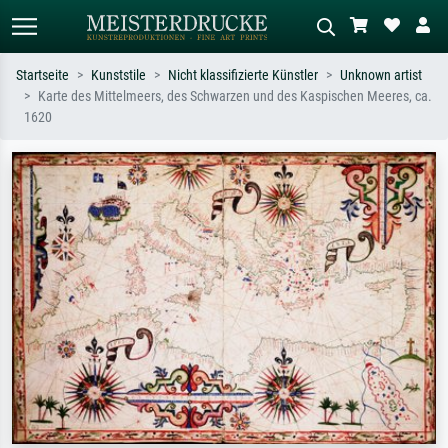
Startseite
Kunststile
Nicht klassifizierte Künstler
Unknown artist
Karte des Mittelmeers, des Schwarzen und des Kaspischen Meeres, ca.
Standardsuche
KI-Bildersuche
1620
Suchen Sie nach Künstlern, Werktiteln
Beschreiben Sie die Szene – z.B. Grüne
oder Stilen – z.B. Monet,
Wiese, Abstrakt mit viel Rot, Dunkles
Sternennacht, Impressionismus, Welle
Ölgemälde, Stehender Akt neben einem
Hokusai, Akt.
Baum.