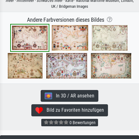
meer ·
mittelmeer ·
schwarzes meer ·
karte
· National Maritime Museum, London,
UK / Bridgeman Images
Andere Farbversionen dieses Bildes
In 3D / AR ansehen
Bild zu Favoriten hinzufügen
0 Bewertungen