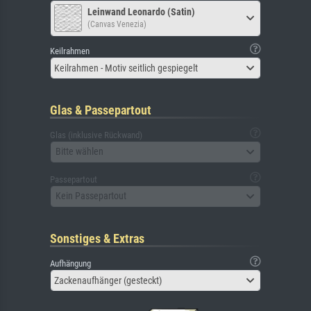
Leinwand Leonardo (Satin)
(Canvas Venezia)
Keilrahmen
Keilrahmen - Motiv seitlich gespiegelt
Glas & Passepartout
Glas (inklusive Rückwand)
Bitte wählen
Passepartout
Kein Passepartout
Sonstiges & Extras
Aufhängung
Zackenaufhänger (gesteckt)