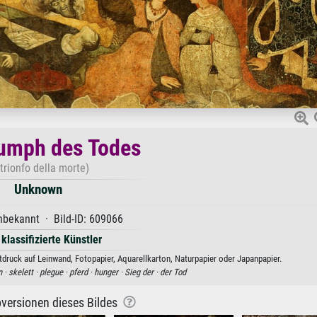
iumph des Todes
l trionfo della morte)
Unknown
bekannt · Bild-ID: 609066
 klassifizierte Künstler
ruck auf Leinwand, Fotopapier, Aquarellkarton, Naturpapier oder Japanpapier.
n ·
skelett ·
plegue ·
pferd ·
hunger ·
Sieg der ·
der Tod
versionen dieses Bildes