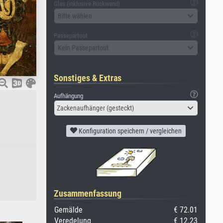
Glas (inklusive Rückwand)
Bitte wählen
Passepartout
Kein Passepartout
Sonstiges & Extras
Aufhängung
Zackenaufhänger (gesteckt)
Konfiguration speichern / vergleichen
Zusammenfassung
Gemälde
€ 72.01
Veredelung
€ 12.23