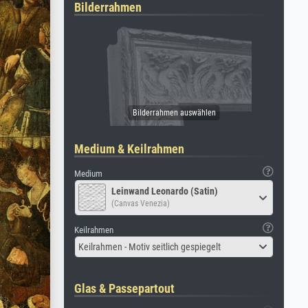
Bilderrahmen
Medium & Keilrahmen
Medium
Leinwand Leonardo (Satin)
(Canvas Venezia)
Keilrahmen
Keilrahmen - Motiv seitlich gespiegelt
Glas & Passepartout