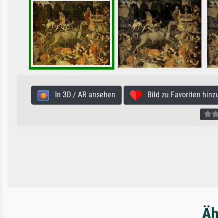
In 3D / AR ansehen
Bild zu Favoriten hinz
Äh