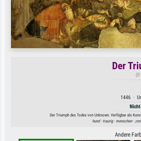
Der Tr
(I
1446 · Un
Nicht
Der Triumph des Todes von Unknown. Verfügbar als Kunstd
hund ·
traurig ·
menschen ·
zor
Andere Farb