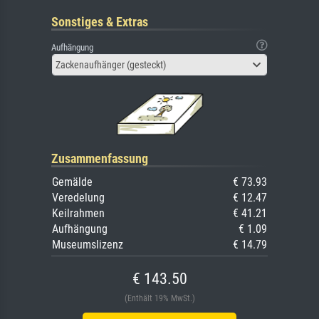
Sonstiges & Extras
Aufhängung
Zackenaufhänger (gesteckt)
Zusammenfassung
Gemälde
€ 73.93
Veredelung
€ 12.47
Keilrahmen
€ 41.21
Aufhängung
€ 1.09
Museumslizenz
€ 14.79
€ 143.50
(Enthält 19% MwSt.)