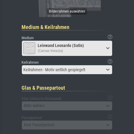
Medium & Keilrahmen
Medium
Leinwand Leonardo (Satin)
(Canvas Venezia)
Keilrahmen
Keilrahmen - Motiv seitlich gespiegelt
Glas & Passepartout
Glas (inklusive Rückwand)
Bitte wählen
Passepartout
Kein Passepartout