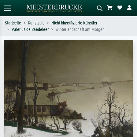
Startseite
Kunststile
Nicht klassifizierte Künstler
Valerius de Saedeleer
Winterlandschaft am Morgen
Standardsuche
KI-Bildersuche
Suchen Sie nach Künstlern, Werktiteln
Beschreiben Sie die Szene – z.B. Grüne
oder Stilen – z.B. Monet,
Wiese, Abstrakt mit viel Rot, Dunkles
Sternennacht, Impressionismus, Welle
Ölgemälde, Stehender Akt neben einem
Hokusai, Akt.
Baum.