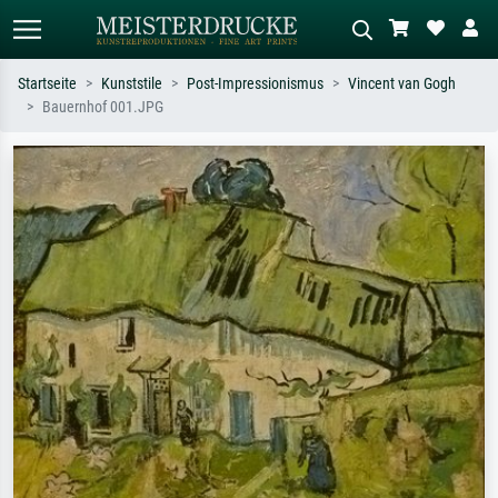
Startseite
Kunststile
Post-Impressionismus
Vincent van Gogh
Bauernhof 001.JPG
Standardsuche
KI-Bildersuche
Suchen Sie nach Künstlern, Werktiteln
Beschreiben Sie die Szene – z.B. Grüne
oder Stilen – z.B. Monet,
Wiese, Abstrakt mit viel Rot, Dunkles
Sternennacht, Impressionismus, Welle
Ölgemälde, Stehender Akt neben einem
Hokusai, Akt.
Baum.