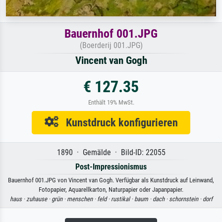
Bauernhof 001.JPG
(Boerderij 001.JPG)
Vincent van Gogh
€ 127.35
Enthält 19% MwSt.
Kunstdruck konfigurieren
1890 · Gemälde · Bild-ID: 22055
Post-Impressionismus
Bauernhof 001.JPG von Vincent van Gogh. Verfügbar als Kunstdruck auf Leinwand,
Fotopapier, Aquarellkarton, Naturpapier oder Japanpapier.
haus ·
zuhause ·
grün ·
menschen ·
feld ·
rustikal ·
baum ·
dach ·
schornstein ·
dorf