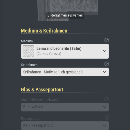
Medium & Keilrahmen
Medium
Leinwand Leonardo (Satin)
(Canvas Venezia)
Keilrahmen
Keilrahmen - Motiv seitlich gespiegelt
Glas & Passepartout
Glas (inklusive Rückwand)
Bitte wählen
Passepartout
Kein Passepartout