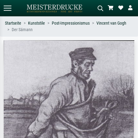
Startseite
Kunststile
Post-Impressionismus
Vincent van Gogh
Der Sämann
Standardsuche
KI-Bildersuche
Suchen Sie nach Künstlern, Werktiteln
Beschreiben Sie die Szene – z.B. Grüne
oder Stilen – z.B. Monet,
Wiese, Abstrakt mit viel Rot, Dunkles
Sternennacht, Impressionismus, Welle
Ölgemälde, Stehender Akt neben einem
Hokusai, Akt.
Baum.