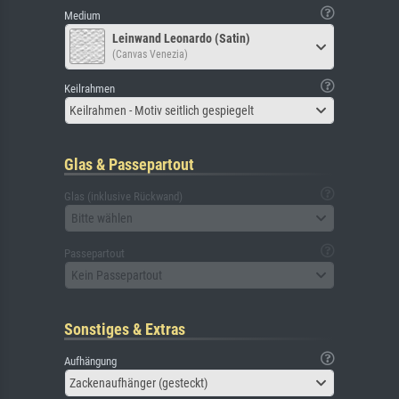
Medium
Leinwand Leonardo (Satin)
(Canvas Venezia)
Keilrahmen
Keilrahmen - Motiv seitlich gespiegelt
Glas & Passepartout
Glas (inklusive Rückwand)
Bitte wählen
Passepartout
Kein Passepartout
Sonstiges & Extras
Aufhängung
Zackenaufhänger (gesteckt)