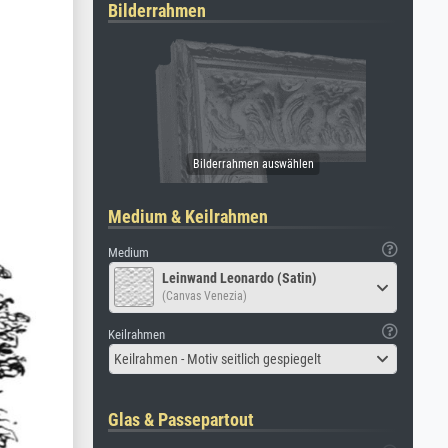
Bilderrahmen
Medium & Keilrahmen
Medium
Leinwand Leonardo (Satin)
(Canvas Venezia)
Keilrahmen
Keilrahmen - Motiv seitlich gespiegelt
Glas & Passepartout