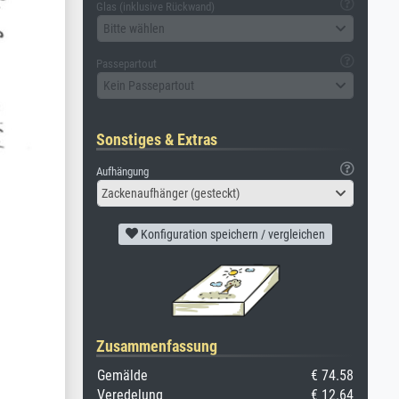
Glas (inklusive Rückwand)
Bitte wählen
Passepartout
Kein Passepartout
Sonstiges & Extras
Aufhängung
Zackenaufhänger (gesteckt)
Konfiguration speichern / vergleichen
Zusammenfassung
Gemälde
€ 74.58
Veredelung
€ 12.64