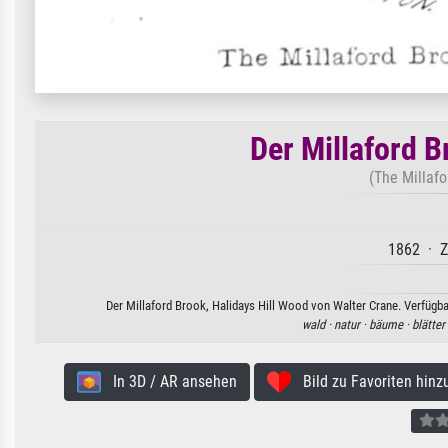
Der Millaford B
(The Millafo
1862 · Z
Der Millaford Brook, Halidays Hill Wood von Walter Crane. Verfügba
wald ·
natur ·
bäume ·
blätter
In 3D / AR ansehen
Bild zu Favoriten hinz