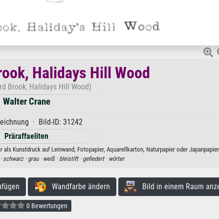
rook, Halidays Hill Wood
rd Brook, Halidays Hill Wood)
Walter Crane
eichnung · Bild-ID: 31242
Präraffaeliten
r als Kunstdruck auf Leinwand, Fotopapier, Aquarellkarton, Naturpapier oder Japanpapier
 ·
schwarz ·
grau ·
weiß ·
bleistift ·
gefiedert ·
wörter
ufügen
Wandfarbe ändern
Bild in einem Raum anz
0 Bewertungen