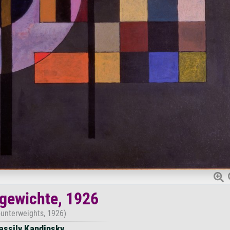
gewichte, 1926
unterweights, 1926)
assily Kandinsky