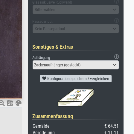
Glas (inklusive Rückwand)
Bitte wählen
Passepartout
Kein Passepartout
Sonstiges & Extras
Aufhängung
Zackenaufhänger (gesteckt)
Konfiguration speichern / vergleichen
Zusammenfassung
Gemälde
€ 64.51
Veredelung
€ 11.11