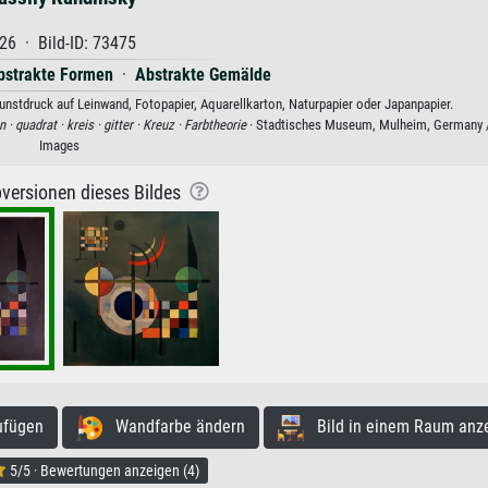
26 · Bild-ID: 73475
bstrakte Formen
·
Abstrakte Gemälde
nstdruck auf Leinwand, Fotopapier, Aquarellkarton, Naturpapier oder Japanpapier.
n ·
quadrat ·
kreis ·
gitter ·
Kreuz ·
Farbtheorie
· Stadtisches Museum, Mulheim, Germany 
Images
versionen dieses Bildes
ufügen
Wandfarbe ändern
Bild in einem Raum anz
5/5 · Bewertungen anzeigen (4)