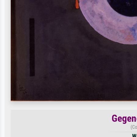
Gegen
(Co
W