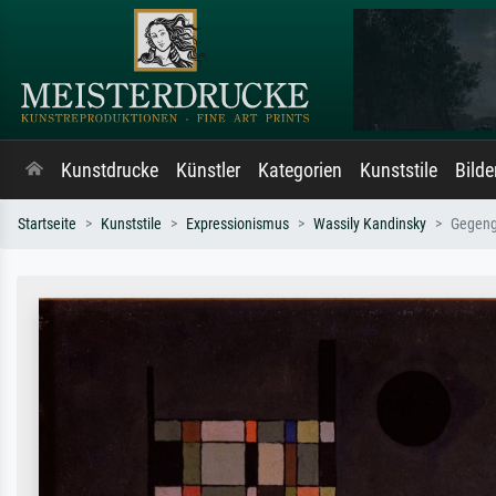
Kunstdrucke
Künstler
Kategorien
Kunststile
Bild
Startseite
Kunststile
Expressionismus
Wassily Kandinsky
Gegeng