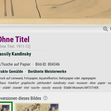
Ohne Titel
hne Titel. 1911-12)
assily Kandinsky
l/Tusche auf Papier · Bild-ID: 804346
rakte Gemälde
·
Berühmte Meisterwerke
ruck auf Leinwand, Fotopapier, Aquarellkarton, Naturpapier oder Japanpapier.
haus ·
frankfurt ·
graphische ·
jahrhundert ·
kandinsky ·
main ·
museum ·
ohne ·
papier ·
sa
 ·
städel ·
staedel ·
titel ·
tusche ·
vassily ·
wassily
· Städel Museum/ARTOTHEK
versionen dieses Bildes