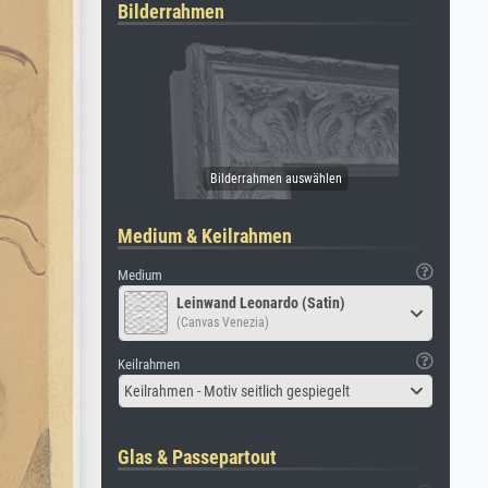
Bilderrahmen
Medium & Keilrahmen
Medium
Leinwand Leonardo (Satin)
(Canvas Venezia)
Keilrahmen
Keilrahmen - Motiv seitlich gespiegelt
Glas & Passepartout