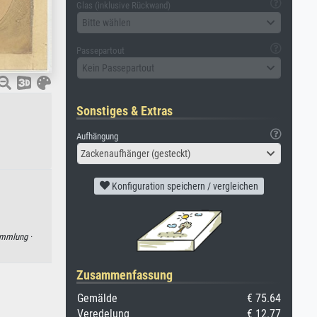
Glas (inklusive Rückwand)
Bitte wählen
Passepartout
Kein Passepartout
Sonstiges & Extras
Aufhängung
Zackenaufhänger (gesteckt)
Konfiguration speichern / vergleichen
mmlung ·
Zusammenfassung
Gemälde
€ 75.64
Veredelung
€ 12.77