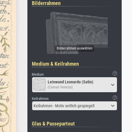
Bilderrahmen
Medium & Keilrahmen
Medium
Leinwand Leonardo (Satin)
(Canvas Venezia)
Keilrahmen
Keilrahmen - Motiv seitlich gespiegelt
Glas & Passepartout