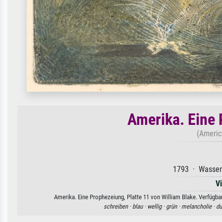
Amerika. Eine 
(America
1793 · Wasserf
V
Amerika. Eine Prophezeiung, Platte 11 von William Blake. Verfügba
schreiben ·
blau ·
wellig ·
grün ·
melancholie ·
du