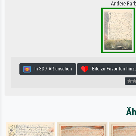
Andere Farb
In 3D / AR ansehen
Bild zu Favoriten hinz
Äh