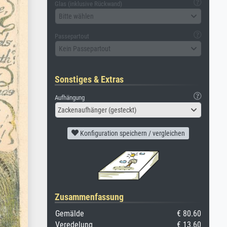
Glas (inklusive Rückwand)
Bitte wählen
Passepartout
Kein Passepartout
Sonstiges & Extras
Aufhängung
Zackenaufhänger (gesteckt)
Konfiguration speichern / vergleichen
Zusammenfassung
Gemälde
€ 80.60
Veredelung
€ 13.60