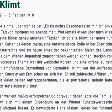
Klimt
2 - 6. Februar 1918
e einmal über sich selbst: „Es ist nichts Besonderes an mir. Ich bin 
ür Tag von morgens bis abends malt. Wer jemals etwas über mich wis
 meine Bilder genau ansehen.“ Tatsächlich spielte Klimt, der gerne nur
n Kaftan gekleidet malte, eine entscheidende Rolle in der Entwickl
sterreichs und ist heute einer der bekanntesten Maler des Land
ie dem Wiener Jugendstil zugeschrieben werden können, stecken vol
evorzugtes Thema war der weibliche Körper und eine offene, zu sei
nt empfundene Darstellung von Sexualität. Klimt war der Auffassu
n Kunst etwas Erotisches an sich hat. Er soll zahlreiche Affären un
 vielen seiner Auftraggeberinnen, die er porträtierte, gehabt hab
ch stets äußerst diskret.
r war ein mäßig erfolgreicher Goldgraveur, daher lebte die Familie
limt sich mit einem Stipendium an der Wiener Kunstgewerbesch
nd Michael Rieser. Er bewunderte Hans Makart, einen der führen