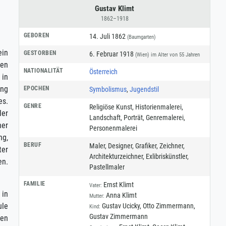
Gustav Klimt
1862–1918
GEBOREN
14. Juli 1862
(Baumgarten)
ein
GESTORBEN
6. Februar 1918
(Wien)
im Alter von 55 Jahren
sen
NATIONALITÄT
Österreich
 in
ung
EPOCHEN
Symbolismus
,
Jugendstil
es.
GENRE
Religiöse Kunst
,
Historienmalerei
,
ler
Landschaft
,
Porträt
,
Genremalerei
,
ner
Personenmalerei
ng,
BERUF
Maler
,
Designer
,
Grafiker
,
Zeichner
,
ter
Architekturzeichner
,
Exlibriskünstler
,
en.
Pastellmaler
FAMILIE
Ernst Klimt
Vater:
 in
Anna Klimt
Mutter:
ule
Gustav Ucicky, Otto Zimmermann,
Kind:
Gustav Zimmermann
den