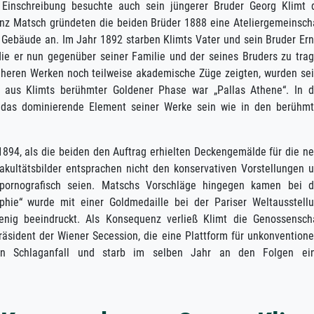
 Einschreibung besuchte auch sein jüngerer Bruder Georg Klimt 
z Matsch gründeten die beiden Brüder 1888 eine Ateliergemeinsch
 Gebäude an. Im Jahr 1892 starben Klimts Vater und sein Bruder Ern
 die er nun gegenüber seiner Familie und der seines Bruders zu tra
früheren Werken noch teilweise akademische Züge zeigten, wurden se
k aus Klimts berühmter Goldener Phase war „Pallas Athene“. In 
d das dominierende Element seiner Werke sein wie in den berühm
894, als die beiden den Auftrag erhielten Deckengemälde für die n
Fakultätsbilder entsprachen nicht den konservativen Vorstellungen 
 pornografisch seien. Matschs Vorschläge hingegen kamen bei 
ophie“ wurde mit einer Goldmedaille bei der Pariser Weltausstell
nig beeindruckt. Als Konsequenz verließ Klimt die Genossensch
äsident der Wiener Secession, die eine Plattform für unkonventione
einen Schlaganfall und starb im selben Jahr an den Folgen ei