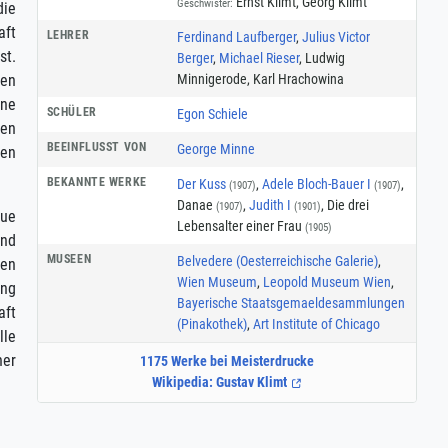
Ernst Klimt, Georg Klimt
Geschwister:
die
aft
LEHRER
Ferdinand Laufberger
,
Julius Victor
st.
Berger
,
Michael Rieser
, Ludwig
Minnigerode, Karl Hrachowina
gen
ine
SCHÜLER
Egon Schiele
den
BEEINFLUSST VON
George Minne
ten
BEKANNTE WERKE
Der Kuss
,
Adele Bloch-Bauer I
,
(1907)
(1907)
Danae
,
Judith I
, Die drei
(1907)
(1901)
eue
Lebensalter einer Frau
(1905)
und
MUSEEN
Belvedere (Oesterreichische Galerie)
,
den
Wien Museum
,
Leopold Museum Wien
,
ung
Bayerische Staatsgemaeldesammlungen
aft
(Pinakothek)
,
Art Institute of Chicago
lle
ner
1175 Werke bei Meisterdrucke
Wikipedia: Gustav Klimt