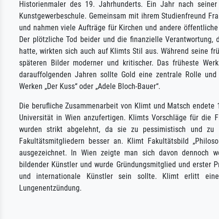
Historienmaler des 19. Jahrhunderts. Ein Jahr nach seiner
Kunstgewerbeschule. Gemeinsam mit ihrem Studienfreund Fran
und nahmen viele Aufträge für Kirchen und andere öffentliche
Der plötzliche Tod beider und die finanzielle Verantwortung,
hatte, wirkten sich auch auf Klimts Stil aus. Während seine 
späteren Bilder moderner und kritischer. Das früheste Wer
darauffolgenden Jahren sollte Gold eine zentrale Rolle un
Werken „Der Kuss“ oder „Adele Bloch-Bauer“.
Die berufliche Zusammenarbeit von Klimt und Matsch endete 1
Universität in Wien anzufertigen. Klimts Vorschläge für die 
wurden strikt abgelehnt, da sie zu pessimistisch und zu
Fakultätsmitgliedern besser an. Klimt Fakultätsbild „Philos
ausgezeichnet. In Wien zeigte man sich davon dennoch we
bildender Künstler und wurde Gründungsmitglied und erster Pr
und internationale Künstler sein sollte. Klimt erlitt 
Lungenentzündung.