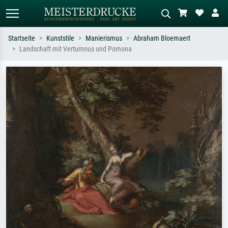
Startseite
Kunststile
Manierismus
Abraham Bloemaert
Landschaft mit Vertumnus und Pomona
Standardsuche
KI-Bildersuche
Suchen Sie nach Künstlern, Werktiteln
Beschreiben Sie die Szene – z.B. Grüne
oder Stilen – z.B. Monet,
Wiese, Abstrakt mit viel Rot, Dunkles
Sternennacht, Impressionismus, Welle
Ölgemälde, Stehender Akt neben einem
Hokusai, Akt.
Baum.