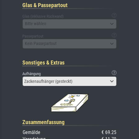
Glas & Passepartout
Glas (inklusive Rückwand)
Bitte wählen
Passepartout
Kein Passepartout
Sonstiges & Extras
Aufhängung
Zackenaufhänger (gesteckt)
Zusammenfassung
Gemälde
€ 69.25