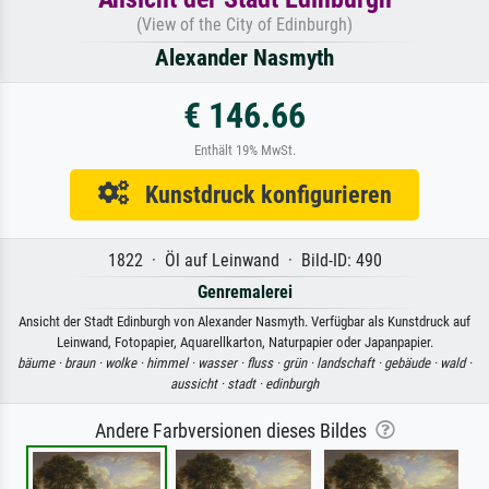
(View of the City of Edinburgh)
Alexander Nasmyth
€ 146.66
Enthält 19% MwSt.
Kunstdruck konfigurieren
1822 · Öl auf Leinwand · Bild-ID: 490
Genremalerei
Ansicht der Stadt Edinburgh von Alexander Nasmyth. Verfügbar als Kunstdruck auf
Leinwand, Fotopapier, Aquarellkarton, Naturpapier oder Japanpapier.
bäume ·
braun ·
wolke ·
himmel ·
wasser ·
fluss ·
grün ·
landschaft ·
gebäude ·
wald ·
aussicht ·
stadt ·
edinburgh
Andere Farbversionen dieses Bildes