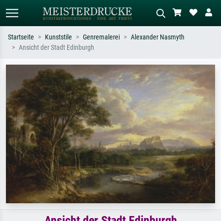
Startseite
Kunststile
Genremalerei
Alexander Nasmyth
Ansicht der Stadt Edinburgh
Standardsuche
KI-Bildersuche
Suchen Sie nach Künstlern, Werktiteln
Beschreiben Sie die Szene – z.B. Grüne
oder Stilen – z.B. Monet,
Wiese, Abstrakt mit viel Rot, Dunkles
Sternennacht, Impressionismus, Welle
Ölgemälde, Stehender Akt neben einem
Hokusai, Akt.
Baum.
Ansicht der Stadt Edinburgh