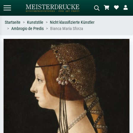
Startseite
Kunststile
Nicht klassifizierte Künstler
Ambrogio de Predis
Bianca Maria Sforza
Standardsuche
KI-Bildersuche
Suchen Sie nach Künstlern, Werktiteln
Beschreiben Sie die Szene – z.B. Grüne
oder Stilen – z.B. Monet,
Wiese, Abstrakt mit viel Rot, Dunkles
Sternennacht, Impressionismus, Welle
Ölgemälde, Stehender Akt neben einem
Hokusai, Akt.
Baum.