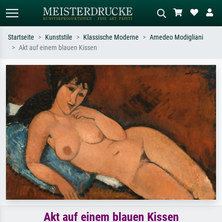
Startseite
Kunststile
Klassische Moderne
Amedeo Modigliani
Akt auf einem blauen Kissen
Standardsuche
KI-Bildersuche
Suchen Sie nach Künstlern, Werktiteln
Beschreiben Sie die Szene – z.B. Grüne
oder Stilen – z.B. Monet,
Wiese, Abstrakt mit viel Rot, Dunkles
Sternennacht, Impressionismus, Welle
Ölgemälde, Stehender Akt neben einem
Hokusai, Akt.
Baum.
Akt auf einem blauen Kissen