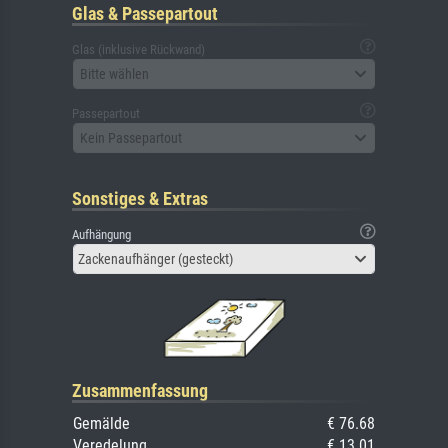
Glas & Passepartout
Glas (inklusive Rückwand)
Bitte wählen
Passepartout
Kein Passepartout
Sonstiges & Extras
Aufhängung
Zackenaufhänger (gesteckt)
Zusammenfassung
Gemälde
€ 76.68
Veredelung
€ 13.01