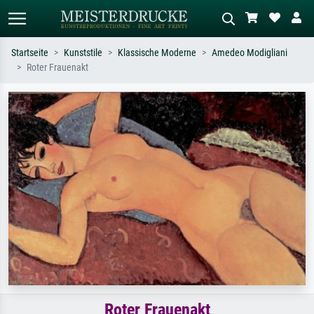
Startseite
Kunststile
Klassische Moderne
Amedeo Modigliani
Roter Frauenakt
Standardsuche
KI-Bildersuche
Suchen Sie nach Künstlern, Werktiteln
Beschreiben Sie die Szene – z.B. Grüne
oder Stilen – z.B. Monet,
Wiese, Abstrakt mit viel Rot, Dunkles
Sternennacht, Impressionismus, Welle
Ölgemälde, Stehender Akt neben einem
Hokusai, Akt.
Baum.
Roter Frauenakt