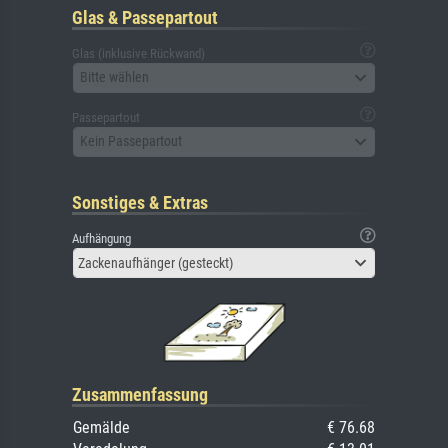
Glas & Passepartout
Glas (inklusive Rückwand)
Bitte wählen
Passepartout
Kein Passepartout
Sonstiges & Extras
Aufhängung
Zackenaufhänger (gesteckt)
Zusammenfassung
Gemälde
€ 76.68