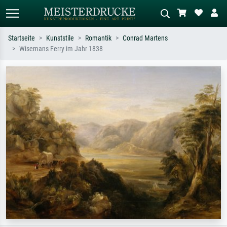
Startseite
Kunststile
Romantik
Conrad Martens
Wisemans Ferry im Jahr 1838
Standardsuche
KI-Bildersuche
Suchen Sie nach Künstlern, Werktiteln
Beschreiben Sie die Szene – z.B. Grüne
oder Stilen – z.B. Monet,
Wiese, Abstrakt mit viel Rot, Dunkles
Sternennacht, Impressionismus, Welle
Ölgemälde, Stehender Akt neben einem
Hokusai, Akt.
Baum.