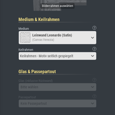
Medium & Keilrahmen
Medium
Leinwand Leonardo (Satin)
(Canvas Venezia)
Keilrahmen
Keilrahmen - Motiv seitlich gespiegelt
Glas & Passepartout
Glas (inklusive Rückwand)
Bitte wählen
Passepartout
Kein Passepartout