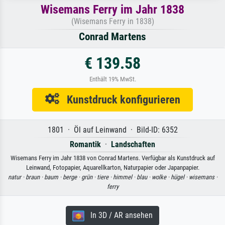
Wisemans Ferry im Jahr 1838
(Wisemans Ferry in 1838)
Conrad Martens
€ 139.58
Enthält 19% MwSt.
Kunstdruck konfigurieren
1801 · Öl auf Leinwand · Bild-ID: 6352
Romantik
·
Landschaften
Wisemans Ferry im Jahr 1838 von Conrad Martens. Verfügbar als Kunstdruck auf
Leinwand, Fotopapier, Aquarellkarton, Naturpapier oder Japanpapier.
natur ·
braun ·
baum ·
berge ·
grün ·
tiere ·
himmel ·
blau ·
wolke ·
hügel ·
wisemans ·
ferry
In 3D / AR ansehen