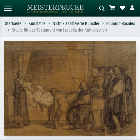
Startseite
Kunststile
Nicht klassifizierte Künstler
Eduardo Rosales
Studie für das Testament von Isabella der Katholischen
Standardsuche
KI-Bildersuche
Suchen Sie nach Künstlern, Werktiteln
Beschreiben Sie die Szene – z.B. Grüne
oder Stilen – z.B. Monet,
Wiese, Abstrakt mit viel Rot, Dunkles
Sternennacht, Impressionismus, Welle
Ölgemälde, Stehender Akt neben einem
Hokusai, Akt.
Baum.