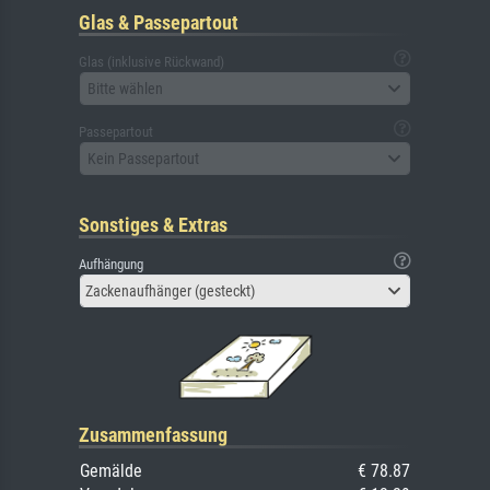
Glas & Passepartout
Glas (inklusive Rückwand)
Bitte wählen
Passepartout
Kein Passepartout
Sonstiges & Extras
Aufhängung
Zackenaufhänger (gesteckt)
Zusammenfassung
Gemälde
€ 78.87