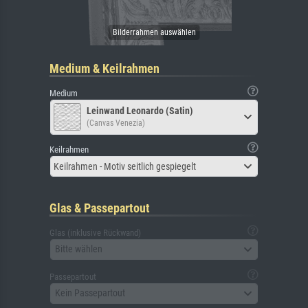
Medium & Keilrahmen
Medium
Leinwand Leonardo (Satin)
(Canvas Venezia)
Keilrahmen
Keilrahmen - Motiv seitlich gespiegelt
Glas & Passepartout
Glas (inklusive Rückwand)
Bitte wählen
Passepartout
Kein Passepartout