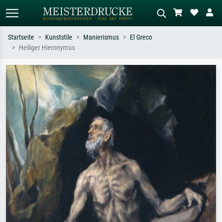
Startseite
Kunststile
Manierismus
El Greco
Heiliger Hieronymus
Standardsuche
KI-Bildersuche
Suchen Sie nach Künstlern, Werktiteln
Beschreiben Sie die Szene – z.B. Grüne
oder Stilen – z.B. Monet,
Wiese, Abstrakt mit viel Rot, Dunkles
Sternennacht, Impressionismus, Welle
Ölgemälde, Stehender Akt neben einem
Hokusai, Akt.
Baum.